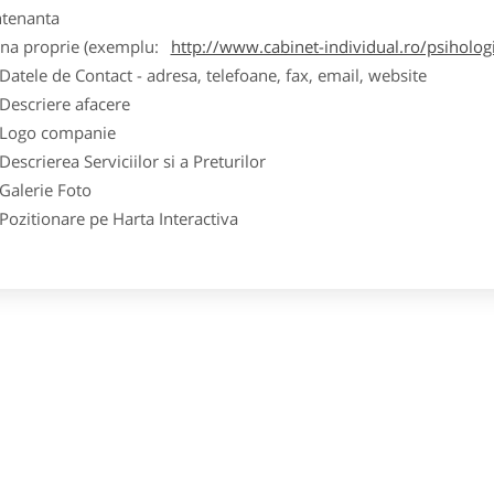
tenanta
ina proprie (exemplu:
http://www.cabinet-individual.ro/psiholo
ele de Contact - adresa, telefoane, fax, email, website
scriere afacere
go companie
crierea Serviciilor si a Preturilor
lerie Foto
itionare pe Harta Interactiva