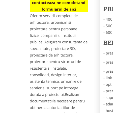
contacteaza-ne completand
PR
formularul de aici
Oferim servicii complete de
- 400
arhitectura, urbanism si
- 500
proiectare pentru persoane
- 600
fizice, companii si institutii
BE
publice. Asiguram consultanta de
specialitate, proiectare 3D,
- pre
proiectare de arhitectura,
proiectare pentru structuri de
- pre
rezistenta si instalatii,
- pre
consolidari, design interior,
- lin
asistenta tehnica, urmarire de
- opt
santier si suport pe intreaga
- pre
durata a proiectului.Realizam
- sup
documentatiile necesare pentru
- ada
obtinerea autorizatiilor de
- hos