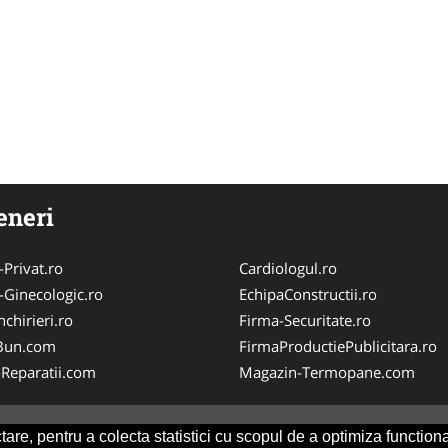
eneri
-Privat.ro
Cardiologul.ro
-Ginecologic.ro
EchipaConstructii.ro
chirieri.ro
Firma-Securitate.ro
Bun.com
FirmaProductiePublicitara.ro
-Reparatii.com
Magazin-Termopane.com
are, pentru a colecta statistici cu scopul de a optimiza functiona
Consult
-
ANPC
SOL