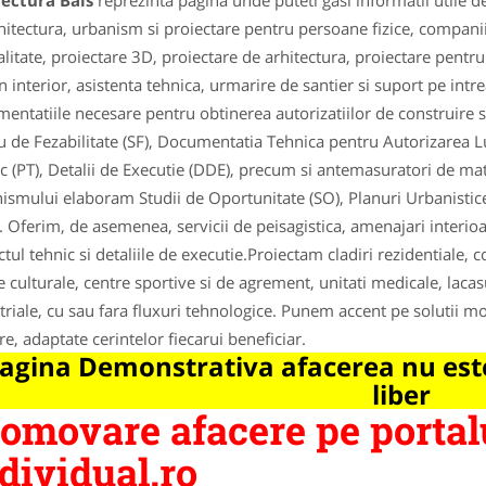
tectura Bals
reprezinta pagina unde puteti gasi informatii utile 
hitectura, urbanism si proiectare pentru persoane fizice, companii 
alitate, proiectare 3D, proiectare de arhitectura, proiectare pentru s
n interior, asistenta tehnica, urmarire de santier si suport pe int
entatiile necesare pentru obtinerea autorizatiilor de construire si
u de Fezabilitate (SF), Documentatia Tehnica pentru Autorizarea Lu
c (PT), Detalii de Executie (DDE), precum si antemasuratori de mate
ismului elaboram Studii de Oportunitate (SO), Planuri Urbanistice
. Oferim, de asemenea, servicii de peisagistica, amenajari interioa
ctul tehnic si detaliile de executie.Proiectam cladiri rezidentiale, c
e culturale, centre sportive si de agrement, unitati medicale, lacasu
triale, cu sau fara fluxuri tehnologice. Punem accent pe solutii mo
re, adaptate cerintelor fiecarui beneficiar.
agina Demonstrativa afacerea nu este
liber
omovare afacere pe portal
dividual.ro