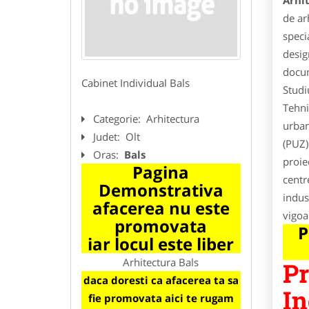
Arhi
de ar
speci
desig
docum
Cabinet Individual Bals
Studi
Tehni
Categorie:
Arhitectura
urban
Judet:
Olt
(PUZ)
Oras:
Bals
proie
Pagina
centr
Demonstrativa
indus
afacerea nu este
vigoa
promovata
P
iar locul este liber
Arhitectura Bals
Pr
daca doresti ca afacerea ta sa
In
fie promovata aici te rugam