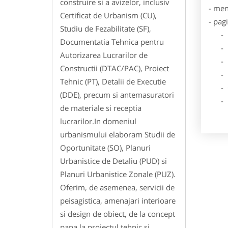
construire si a avizelor, inclusiv
- men
Certificat de Urbanism (CU),
- pag
Studiu de Fezabilitate (SF),
- Dat
Documentatia Tehnica pentru
- De
Autorizarea Lucrarilor de
- Lo
Constructii (DTAC/PAC), Proiect
- Des
Tehnic (PT), Detalii de Executie
- Ga
(DDE), precum si antemasuratori
- Poz
de materiale si receptia
lucrarilor.In domeniul
urbanismului elaboram Studii de
Oportunitate (SO), Planuri
Urbanistice de Detaliu (PUD) si
Planuri Urbanistice Zonale (PUZ).
Oferim, de asemenea, servicii de
peisagistica, amenajari interioare
si design de obiect, de la concept
pana la proiectul tehnic si