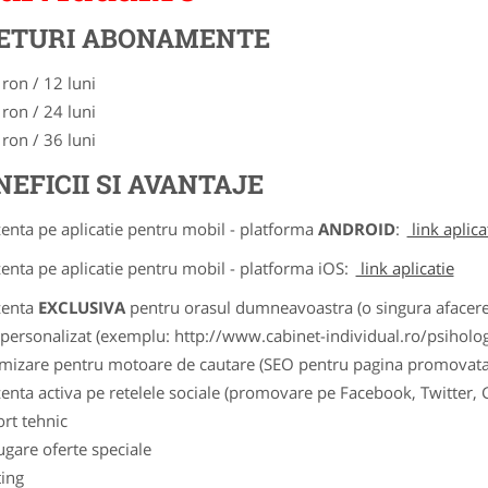
ETURI ABONAMENTE
 ron / 12 luni
 ron / 24 luni
 ron / 36 luni
NEFICII SI AVANTAJE
zenta pe aplicatie pentru mobil - platforma
ANDROID
:
link aplica
zenta pe aplicatie pentru mobil - platforma iOS:
link aplicatie
zenta
EXCLUSIVA
pentru orasul dumneavoastra (o singura afacere p
k personalizat (exemplu: http://www.cabinet-individual.ro/psiholo
imizare pentru motoare de cautare (SEO pentru pagina promovata
zenta activa pe retelele sociale (promovare pe Facebook, Twitter,
ort tehnic
ugare oferte speciale
ting