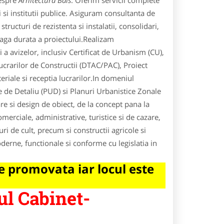
despre
Arhitectura Bals
. Oferim servicii complete
si institutii publice. Asiguram consultanta de
tructuri de rezistenta si instalatii, consolidari,
reaga durata a proiectului.Realizam
 a avizelor, inclusiv Certificat de Urbanism (CU),
crarilor de Constructii (DTAC/PAC), Proiect
riale si receptia lucrarilor.In domeniul
 de Detaliu (PUD) si Planuri Urbanistice Zonale
re si design de obiect, de la concept pana la
omerciale, administrative, turistice si de cazare,
ri de cult, precum si constructii agricole si
derne, functionale si conforme cu legislatia in
 promovata iar locul este
ul Cabinet-