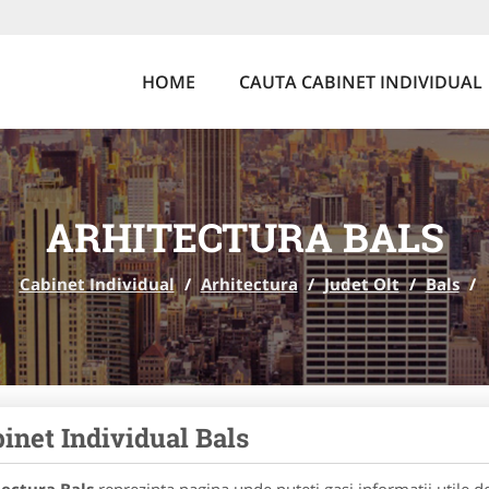
HOME
CAUTA CABINET INDIVIDUAL
ARHITECTURA BALS
Cabinet Individual
/
Arhitectura
/
Judet Olt
/
Bals
/
inet Individual Bals