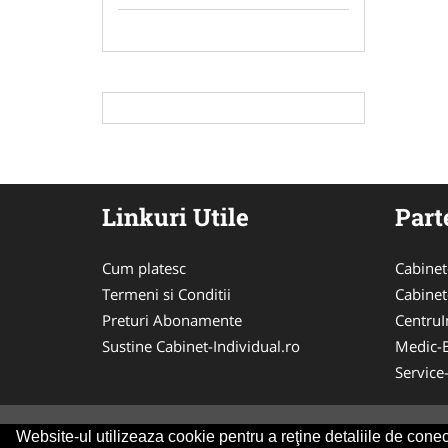
Linkuri Utile
Part
Cum platesc
Cabinet
Termeni si Conditii
Cabinet
Preturi Abonamente
CentruIn
Sustine Cabinet-Individual.ro
Medic-
Service
Website-ul utilizeaza cookie pentru a reţine detaliile de conect
© 2014-2026 Powered by
VilonMedia
&
Tokaido 