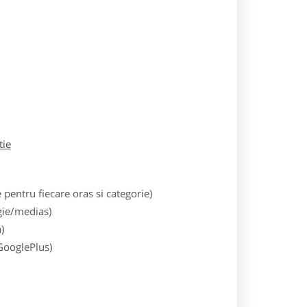
tie
entru fiecare oras si categorie)
gie/medias)
)
 GooglePlus)