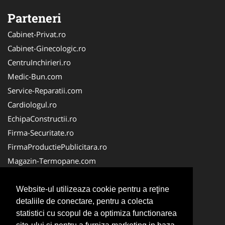
Parteneri
Cabinet-Privat.ro
Cabinet-Ginecologic.ro
CentruInchirieri.ro
Medic-Bun.com
Service-Reparatii.com
Cardiologul.ro
EchipaConstructii.ro
Firma-Securitate.ro
FirmaProductiePublicitara.ro
Magazin-Termopane.com
Birouri-Cadastru.ro
CramaVinuri.ro
Website-ul utilizeaza cookie pentru a reţine
detaliile de conectare, pentru a colecta
FirmaTractariAuto.ro
statistici cu scopul de a optimiza functionarea
InstalatiiSolare.com