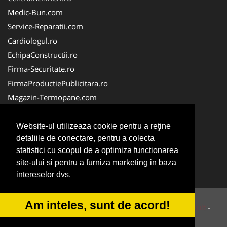
Medic-Bun.com
Service-Reparatii.com
Cardiologul.ro
EchipaConstructii.ro
Firma-Securitate.ro
FirmaProductiePublicitara.ro
Magazin-Termopane.com
Birouri-Cadastru.ro
CramaVinuri.ro
Website-ul utilizeaza cookie pentru a reţine
detaliile de conectare, pentru a colecta
FirmaTractariAuto.ro
statistici cu scopul de a optimiza functionarea
InstalatiiSolare.com
site-ului si pentru a furniza marketing in baza
Pescaresc.ro
intereselor dvs.
Am inteles, sunt de acord!
© 2014-2026 Powered by
VilonMedia
&
Tokaido Consult
-
ANPC
SOL