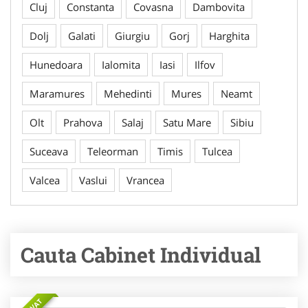
Cluj
Constanta
Covasna
Dambovita
Dolj
Galati
Giurgiu
Gorj
Harghita
Hunedoara
Ialomita
Iasi
Ilfov
Maramures
Mehedinti
Mures
Neamt
Olt
Prahova
Salaj
Satu Mare
Sibiu
Suceava
Teleorman
Timis
Tulcea
Valcea
Vaslui
Vrancea
Cauta Cabinet Individual