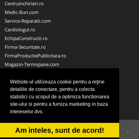
CentruInchirieri.ro
Medic-Bun.com
Service-Reparatii.com
Cardiologul.ro
EchipaConstructii.ro
Firma-Securitate.ro
FirmaProductiePublicitara.ro
Magazin-Termopane.com
Birouri-Cadastru.ro
CramaVinuri.ro
Website-ul utilizeaza cookie pentru a reţine
detaliile de conectare, pentru a colecta
FirmaTractariAuto.ro
statistici cu scopul de a optimiza functionarea
InstalatiiSolare.com
site-ului si pentru a furniza marketing in baza
Pescaresc.ro
intereselor dvs.
Am inteles, sunt de acord!
© 2014-2026 Powered by
VilonMedia
&
Tokaido Consult
-