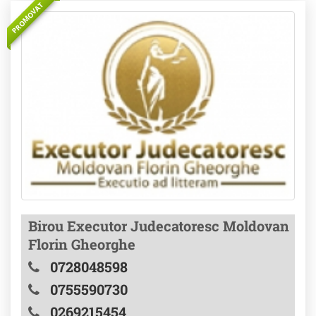
PROMOVAT
Birou Executor Judecatoresc Moldovan
Florin Gheorghe
0728048598
0755590730
0269215454