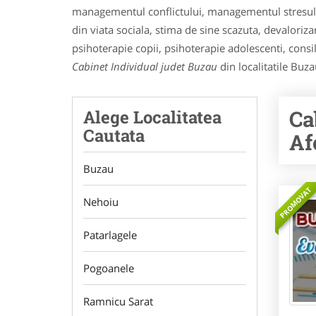
managementul conflictului, managementul stresului 
din viata sociala, stima de sine scazuta, devaloriz
psihoterapie copii, psihoterapie adolescenti, consil
Cabinet Individual judet Buzau
din localitatile Buz
Ca
Alege Localitatea
Cautata
Af
Buzau
PROMOVAT
Nehoiu
Patarlagele
Pogoanele
Ramnicu Sarat