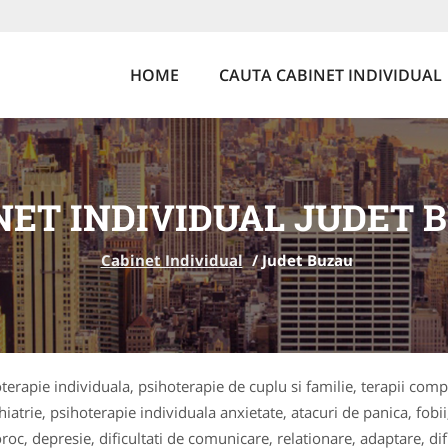
HOME
CAUTA CABINET INDIVIDUAL
NET INDIVIDUAL JUDET 
Cabinet Individual
/
Judet Buzau
oterapie individuala, psihoterapie de cuplu si familie, terapii co
ihiatrie, psihoterapie individuala anxietate, atacuri de panica, fo
 depresie, dificultati de comunicare, relationare, adaptare, dific