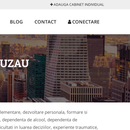
ADAUGA CABINET INDIVIDUAL
BLOG
CONTACT
CONECTARE
BUZAU
mplementare, dezvoltare personala, formare si
bii, dependenta de alcool, dependenta de
ultati in luarea deciziilor, experiente traumatice,