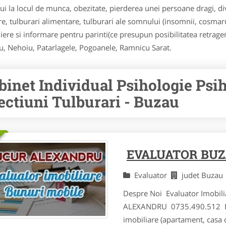
la locul de munca, obezitate, pierderea unei persoane dragi, divo
are, tulburari alimentare, tulburari ale somnului (insomnii, cosmar
iere si informare pentru parinti(ce presupun posibilitatea retrageri
au, Nehoiu, Patarlagele, Pogoanele, Ramnicu Sarat.
binet Individual Psihologie Psi
ectiuni Tulburari - Buzau
EVALUATOR BU
Evaluator
judet Buza
Despre Noi Evaluator Imobili
ALEXANDRU 0735.490.512 Eval
imobiliare (apartament, casa c