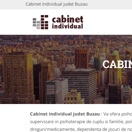
Cabinet Individual judet Buzau
CABI
Cabinet Individual judet Buzau
: Va ofera psih
supervizare in psihoterapie de cuplu si familie, ps
droguri/medicamente, dependenta de jocuri de noroc,