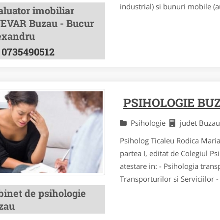
industrial) si bunuri mobile (a
luator imobiliar
EVAR Buzau - Bucur
exandru
0735490512
PSIHOLOGIE BU
Psihologie
judet Buza
Psiholog Ticaleu Rodica Marian
partea I, editat de Colegiul 
atestare in: - Psihologia tran
Transporturilor si Serviciilor -
binet de psihologie
zau