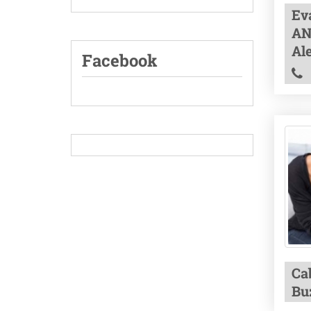
Eva
AN
Al
Facebook
Ca
Bu