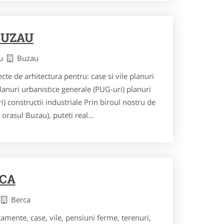
BUZAU
au
Buzau
cte de arhitectura pentru: case si vile planuri
lanuri urbanistice generale (PUG-uri) planuri
i) constructii industriale Prin biroul nostru de
 orasul Buzau), puteti real...
RCA
u
Berca
amente, case, vile, pensiuni ferme, terenuri,