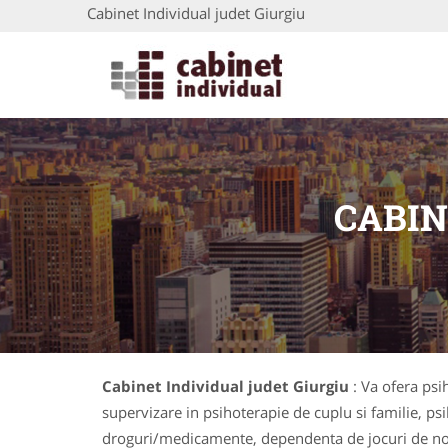
Cabinet Individual judet Giurgiu
CABIN
Cabinet Individual judet Giurgiu
: Va ofera psi
supervizare in psihoterapie de cuplu si familie, ps
droguri/medicamente, dependenta de jocuri de noroc,