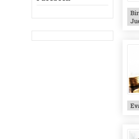
Bi
Ju
Ev