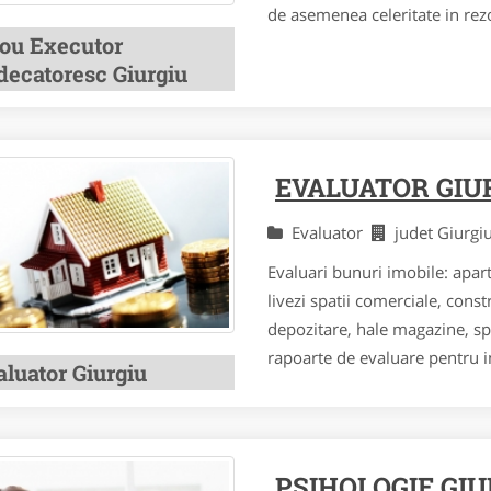
de asemenea celeritate in rezo
rou Executor
decatoresc Giurgiu
EVALUATOR GIU
Evaluator
judet Giurg
Evaluari bunuri imobile: apart
livezi spatii comerciale, const
depozitare, hale magazine, spa
rapoarte de evaluare pentru i
aluator Giurgiu
PSIHOLOGIE GIU