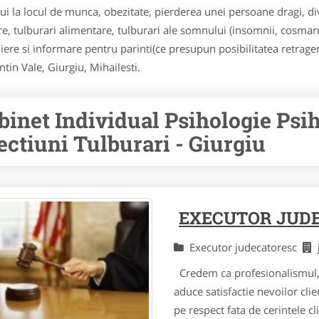
la locul de munca, obezitate, pierderea unei persoane dragi, divo
are, tulburari alimentare, tulburari ale somnului (insomnii, cosmar
iere si informare pentru parinti(ce presupun posibilitatea retrageri
intin Vale, Giurgiu, Mihailesti.
binet Individual Psihologie Psi
ectiuni Tulburari - Giurgiu
EXECUTOR JUDE
Executor judecatoresc
Credem ca profesionalismul, 
aduce satisfactie nevoilor cl
pe respect fata de cerintele c