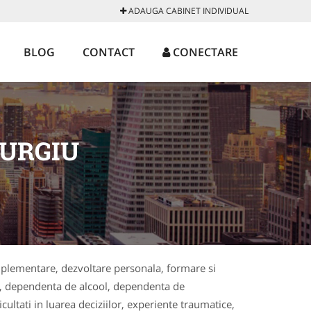
ADAUGA CABINET INDIVIDUAL
BLOG
CONTACT
CONECTARE
IURGIU
omplementare, dezvoltare personala, formare si
bii, dependenta de alcool, dependenta de
ultati in luarea deciziilor, experiente traumatice,