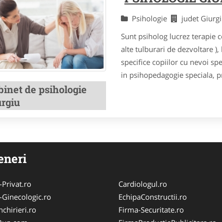
Psihologie
judet Giur
Sunt psiholog lucrez terapie 
alte tulburari de dezvoltare ),
specifice copiilor cu nevoi sp
in psihopedagogie speciala, pr
binet de psihologie
urgiu
eneri
-Privat.ro
Cardiologul.ro
-Ginecologic.ro
EchipaConstructii.ro
chirieri.ro
Firma-Securitate.ro