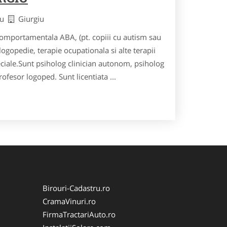
giu
Giurgiu
comportamentala ABA, (pt. copiii cu autism sau
 logopedie, terapie ocupationala si alte terapii
eciale.Sunt psiholog clinician autonom, psiholog
ofesor logoped. Sunt licentiata ...
Birouri-Cadastru.ro
CramaVinuri.ro
FirmaTractariAuto.ro