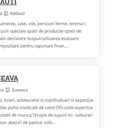
AUTI
va
Radauti
amente, case, vile, pensiuni ferme, terenuri,
ructii speciale spatii de productie spatii de
tii desfacere Scopul/utilizarea evaluarii:
mpozitare pentru raportare finan...
CEAVA
ava
Suceava
i, tineri, adolescenti si copiiEvaluari si expertize
ditiei psiho-medicale de catre Oficiulde expertiza
itatii de munca;Terapie de suport in:- tulburari
ve- atacuri de panica- tulb...