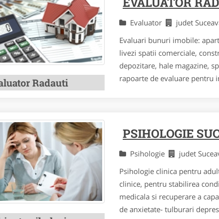
EVALUATOR RAD
Evaluator
judet Sucea
Evaluari bunuri imobile: apart
livezi spatii comerciale, const
depozitare, hale magazine, spa
rapoarte de evaluare pentru i
aluator Radauti
PSIHOLOGIE SU
Psihologie
judet Suce
Psihologie clinica pentru adult
clinice, pentru stabilirea con
medicala si recuperare a capac
de anxietate- tulburari depresi