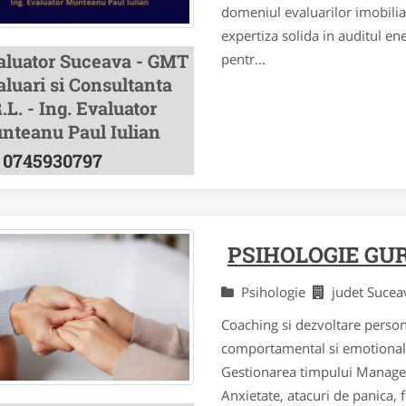
domeniul evaluarilor imobiliar
expertiza solida in auditul en
aluator Suceava - GMT
pentr...
luari si Consultanta
.L. - Ing. Evaluator
nteanu Paul Iulian
0745930797
PSIHOLOGIE GU
Psihologie
judet Suce
Coaching si dezvoltare persona
comportamental si emotional 
Gestionarea timpului Managem
Anxietate, atacuri de panica, 