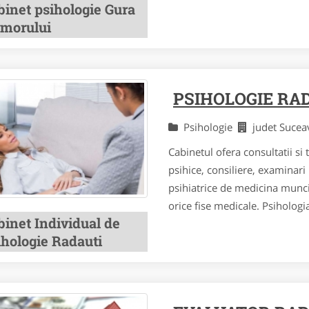
binet psihologie Gura
morului
PSIHOLOGIE RA
Psihologie
judet Suce
Cabinetul ofera consultatii si
psihice, consiliere, examinari p
psihiatrice de medicina muncii
orice fise medicale. Psihologia
binet Individual de
ihologie Radauti