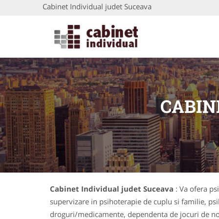
Cabinet Individual judet Suceava
CABIN
Cabinet Individual judet Suceava
: Va ofera ps
supervizare in psihoterapie de cuplu si familie, ps
droguri/medicamente, dependenta de jocuri de noroc,