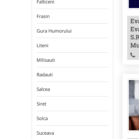
Falticeni
Frasin
Ev
Eva
Gura Humorului
S.R
Mu
Liteni
Milisauti
Radauti
Salcea
Siret
Solca
Suceava