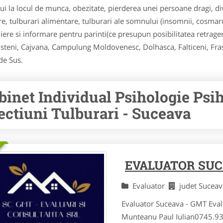
la locul de munca, obezitate, pierderea unei persoane dragi, divo
are, tulburari alimentare, tulburari ale somnului (insomnii, cosmar
iere si informare pentru parinti(ce presupun posibilitatea retrageri
rosteni, Cajvana, Campulung Moldovenesc, Dolhasca, Falticeni, Fras
de Sus.
binet Individual Psihologie Psi
ectiuni Tulburari - Suceava
EVALUATOR SUC
Evaluator
judet Sucea
Evaluator Suceava - GMT Evalua
Munteanu Paul Iulian0745.93