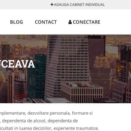
ADAUGA CABINET INDIVIDUAL
BLOG
CONTACT
CONECTARE
UCEAVA
complementare, dezvoltare personala, formare si
bii, dependenta de alcool, dependenta de
ultati in luarea deciziilor, experiente traumatice,