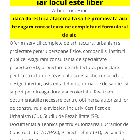
iar locul este liber
Arhitectura Brad
daca doresti ca afacerea ta sa fie promovata aici
te rugam
contacteaza-ne completand formularul
de aici
Oferim servicii complete de arhitectura, urbanism si
proiectare pentru persoane fizice, companii si institutii
publice. Asiguram consultanta de specialitate,
proiectare 3D, proiectare de arhitectura, proiectare
pentru structuri de rezistenta si instalatii, consolidari,
design interior, asistenta tehnica, urmarire de santier si
suport pe intreaga durata a proiectului.Realizam
documentatiile necesare pentru obtinerea autorizatiilor
de construire si a avizelor, inclusiv Certificat de
Urbanism (CU), Studiu de Fezabilitate (SF),
Documentatia Tehnica pentru Autorizarea Lucrarilor de
Constructii (DTAC/PAC), Proiect Tehnic (PT), Detalii de