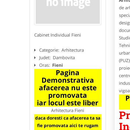
Arhit
de ar
speci
desig
docum
Cabinet Individual Fieni
Studi
Tehni
Categorie:
Arhitectura
urban
Judet:
Dambovita
(PUZ)
Oras:
Fieni
proie
Pagina
centr
Demonstrativa
indus
afacerea nu este
vigoa
promovata
P
iar locul este liber
Arhitectura Fieni
Pr
daca doresti ca afacerea ta sa
In
fie promovata aici te rugam