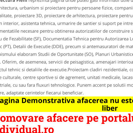
ectura Fieni
reprezinta pagina unde puteti gasi informatii utile
hitectura, urbanism si proiectare pentru persoane fizice, companii 
alitate, proiectare 3D, proiectare de arhitectura, proiectare pentru s
n interior, asistenta tehnica, urmarire de santier si suport pe int
entatiile necesare pentru obtinerea autorizatiilor de construire si
u de Fezabilitate (SF), Documentatia Tehnica pentru Autorizarea Lu
c (PT), Detalii de Executie (DDE), precum si antemasuratori de mate
ismului elaboram Studii de Oportunitate (SO), Planuri Urbanistice
. Oferim, de asemenea, servicii de peisagistica, amenajari interioa
ctul tehnic si detaliile de executie.Proiectam cladiri rezidentiale, c
e culturale, centre sportive si de agrement, unitati medicale, lacasu
triale, cu sau fara fluxuri tehnologice. Punem accent pe solutii mo
re, adaptate cerintelor fiecarui beneficiar.
agina Demonstrativa afacerea nu este
liber
omovare afacere pe portal
dividual.ro