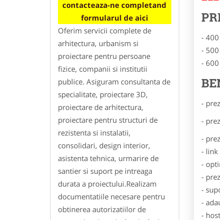
contacteaza-ne completand
PR
formularul de aici
Oferim servicii complete de
- 400
arhitectura, urbanism si
- 500
proiectare pentru persoane
- 600
fizice, companii si institutii
BE
publice. Asiguram consultanta de
specialitate, proiectare 3D,
- pre
proiectare de arhitectura,
proiectare pentru structuri de
- pre
rezistenta si instalatii,
- pre
consolidari, design interior,
- lin
asistenta tehnica, urmarire de
- opt
santier si suport pe intreaga
- pre
durata a proiectului.Realizam
- sup
documentatiile necesare pentru
- ada
obtinerea autorizatiilor de
- hos