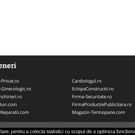
eneri
-Privat.ro
Cardiologul.ro
-Ginecologic.ro
EchipaConstructii.ro
chirieri.ro
Firma-Securitate.ro
Bun.com
FirmaProductiePublicitara.ro
-Reparatii.com
Magazin-Termopane.com
are, pentru a colecta statistici cu scopul de a optimiza functiona
Consult
-
ANPC
SOL