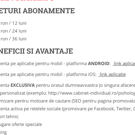
ETURI ABONAMENTE
 ron / 12 luni
 ron / 24 luni
 ron / 36 luni
NEFICII SI AVANTAJE
zenta pe aplicatie pentru mobil - platforma
ANDROID
:
link aplica
zenta pe aplicatie pentru mobil - platforma iOS:
link aplicatie
zenta
EXCLUSIVA
pentru orasul dumneavoastra (o singura afacere p
k personalizat (exemplu: http://www.cabinet-individual.ro/psiholo
imizare pentru motoare de cautare (SEO pentru pagina promovata
zenta activa pe retelele sociale (promovare pe Facebook, Twitter,
ort tehnic
ugare oferte speciale
ting