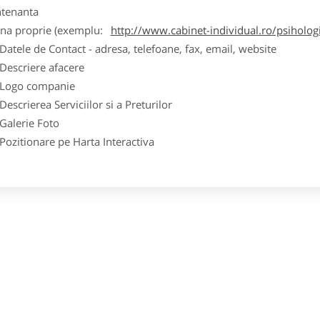
tenanta
ina proprie (exemplu:
http://www.cabinet-individual.ro/psiholo
ele de Contact - adresa, telefoane, fax, email, website
scriere afacere
go companie
crierea Serviciilor si a Preturilor
lerie Foto
itionare pe Harta Interactiva