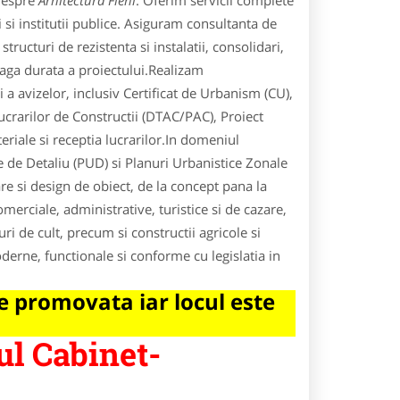
 despre
Arhitectura Fieni
. Oferim servicii complete
si institutii publice. Asiguram consultanta de
tructuri de rezistenta si instalatii, consolidari,
reaga durata a proiectului.Realizam
 a avizelor, inclusiv Certificat de Urbanism (CU),
crarilor de Constructii (DTAC/PAC), Proiect
riale si receptia lucrarilor.In domeniul
 de Detaliu (PUD) si Planuri Urbanistice Zonale
re si design de obiect, de la concept pana la
omerciale, administrative, turistice si de cazare,
ri de cult, precum si constructii agricole si
derne, functionale si conforme cu legislatia in
 promovata iar locul este
ul Cabinet-