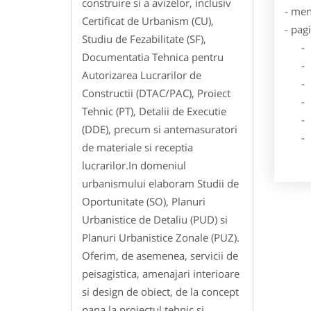
construire si a avizelor, inclusiv
- men
Certificat de Urbanism (CU),
- pag
Studiu de Fezabilitate (SF),
- Dat
Documentatia Tehnica pentru
- De
Autorizarea Lucrarilor de
- Lo
Constructii (DTAC/PAC), Proiect
- Des
Tehnic (PT), Detalii de Executie
- Ga
(DDE), precum si antemasuratori
- Poz
de materiale si receptia
lucrarilor.In domeniul
urbanismului elaboram Studii de
Oportunitate (SO), Planuri
Urbanistice de Detaliu (PUD) si
Planuri Urbanistice Zonale (PUZ).
Oferim, de asemenea, servicii de
peisagistica, amenajari interioare
si design de obiect, de la concept
pana la proiectul tehnic si