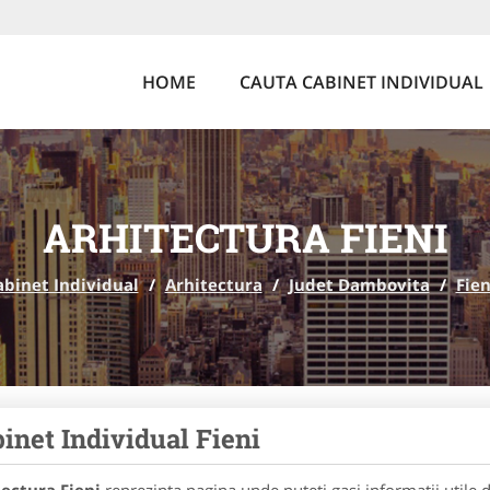
HOME
CAUTA CABINET INDIVIDUAL
ARHITECTURA FIENI
abinet Individual
/
Arhitectura
/
Judet Dambovita
/
Fien
inet Individual Fieni