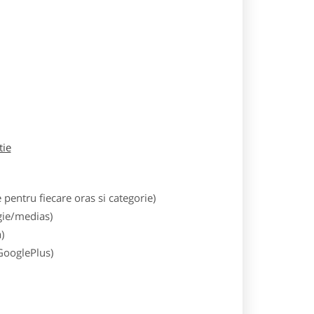
tie
entru fiecare oras si categorie)
gie/medias)
)
 GooglePlus)