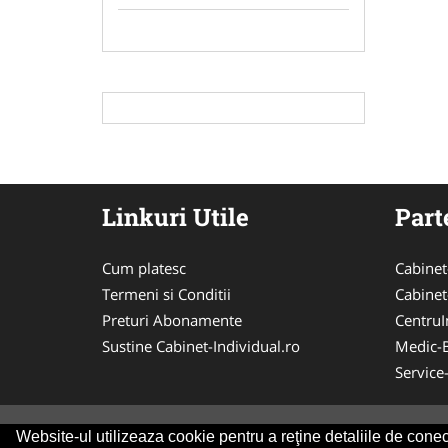
Linkuri Utile
Part
Cum platesc
Cabinet
Termeni si Conditii
Cabinet
Preturi Abonamente
CentruIn
Sustine Cabinet-Individual.ro
Medic-
Service
Website-ul utilizeaza cookie pentru a reţine detaliile de conect
© 2014-2026 Powered by
VilonMedia
&
Tokaido 