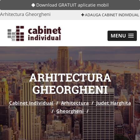
Download GRATUIT aplicatie mobil
Arhitectura Gheorgheni
ADAUGA CABINET INDIVIDUAL
MENU
ARHITECTURA
GHEORGHENI
Cabinet Individual
/
Arhitectura
/
Judet Harghita
/
Gheorgheni
/