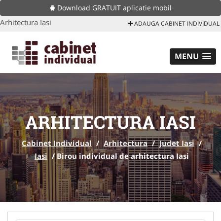
Download GRATUIT aplicatie mobil
Arhitectura Iasi
ADAUGA CABINET INDIVIDUAL
MENU
ARHITECTURA IASI
Cabinet Individual
/
Arhitectura
/
Judet Iasi
/
Iasi
/
Birou individual de arhitectura Iasi