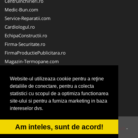
CentruInchirieri.ro
Medic-Bun.com
Service-Reparatii.com
Cardiologul.ro
EchipaConstructii.ro
Firma-Securitate.ro
FirmaProductiePublicitara.ro
Magazin-Termopane.com
Birouri-Cadastru.ro
CramaVinuri.ro
Website-ul utilizeaza cookie pentru a reţine
detaliile de conectare, pentru a colecta
FirmaTractariAuto.ro
statistici cu scopul de a optimiza functionarea
InstalatiiSolare.com
site-ului si pentru a furniza marketing in baza
Pescaresc.ro
intereselor dvs.
Am inteles, sunt de acord!
© 2014-2026 Powered by
VilonMedia
&
Tokaido Consult
-
ANPC
SOL