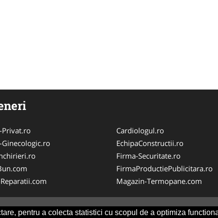
eneri
-Privat.ro
Cardiologul.ro
-Ginecologic.ro
EchipaConstructii.ro
chirieri.ro
Firma-Securitate.ro
Bun.com
FirmaProductiePublicitara.ro
-Reparatii.com
Magazin-Termopane.com
are, pentru a colecta statistici cu scopul de a optimiza functiona
Consult
-
ANPC
SOL