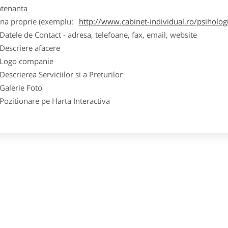
tenanta
ina proprie (exemplu:
http://www.cabinet-individual.ro/psiholo
ele de Contact - adresa, telefoane, fax, email, website
scriere afacere
go companie
crierea Serviciilor si a Preturilor
lerie Foto
itionare pe Harta Interactiva