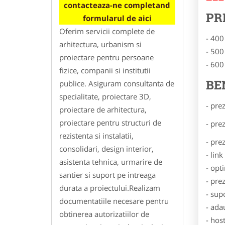
contacteaza-ne completand
PR
formularul de aici
Oferim servicii complete de
- 400
arhitectura, urbanism si
- 500
proiectare pentru persoane
- 600
fizice, companii si institutii
BE
publice. Asiguram consultanta de
specialitate, proiectare 3D,
- pre
proiectare de arhitectura,
proiectare pentru structuri de
- pre
rezistenta si instalatii,
- pre
consolidari, design interior,
- lin
asistenta tehnica, urmarire de
- opt
santier si suport pe intreaga
- pre
durata a proiectului.Realizam
- sup
documentatiile necesare pentru
- ada
obtinerea autorizatiilor de
- hos