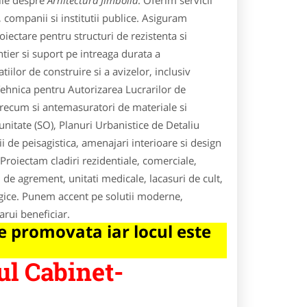
ile despre
Arhitectura Jimbolia
. Oferim servicii
 companii si institutii publice. Asiguram
oiectare pentru structuri de rezistenta si
ntier si suport pe intreaga durata a
ilor de construire si a avizelor, inclusiv
Tehnica pentru Autorizarea Lucrarilor de
 precum si antemasuratori de materiale si
nitate (SO), Planuri Urbanistice de Detaliu
 de peisagistica, amenajari interioare si design
.Proiectam cladiri rezidentiale, comerciale,
si de agrement, unitati medicale, lacasuri de cult,
logice. Punem accent pe solutii moderne,
arui beneficiar.
 promovata iar locul este
ul Cabinet-