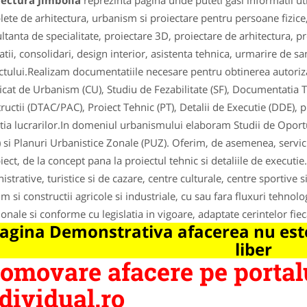
tectura Jimbolia
reprezinta pagina unde puteti gasi informatii ut
ete de arhitectura, urbanism si proiectare pentru persoane fizice,
ltanta de specialitate, proiectare 3D, proiectare de arhitectura, pr
latii, consolidari, design interior, asistenta tehnica, urmarire de sa
ctului.Realizam documentatiile necesare pentru obtinerea autorizati
ficat de Urbanism (CU), Studiu de Fezabilitate (SF), Documentatia 
ructii (DTAC/PAC), Proiect Tehnic (PT), Detalii de Executie (DDE),
tia lucrarilor.In domeniul urbanismului elaboram Studii de Oportu
 si Planuri Urbanistice Zonale (PUZ). Oferim, de asemenea, servicii
iect, de la concept pana la proiectul tehnic si detaliile de executie
istrative, turistice si de cazare, centre culturale, centre sportive 
m si constructii agricole si industriale, cu sau fara fluxuri tehno
ionale si conforme cu legislatia in vigoare, adaptate cerintelor fiec
agina Demonstrativa afacerea nu este
liber
omovare afacere pe portal
dividual.ro