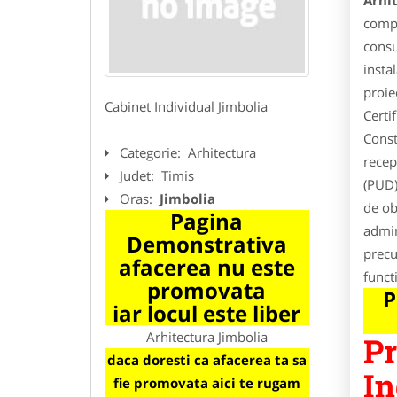
Arhi
compl
consu
insta
proie
Cabinet Individual Jimbolia
Certi
Const
Categorie:
Arhitectura
recep
Judet:
Timis
(PUD)
Oras:
Jimbolia
de ob
Pagina
admin
Demonstrativa
precu
afacerea nu este
funct
promovata
P
iar locul este liber
Arhitectura Jimbolia
Pr
daca doresti ca afacerea ta sa
In
fie promovata aici te rugam