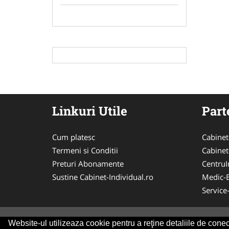
Linkuri Utile
Part
Cum platesc
Cabinet
Termeni si Conditii
Cabinet
Preturi Abonamente
CentruIn
Sustine Cabinet-Individual.ro
Medic-
Service
Website-ul utilizeaza cookie pentru a reţine detaliile de conect
© 2014-2026 Powered by
VilonMedia
&
Tokaido 