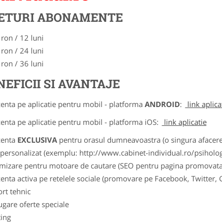
ETURI ABONAMENTE
 ron / 12 luni
 ron / 24 luni
 ron / 36 luni
NEFICII SI AVANTAJE
zenta pe aplicatie pentru mobil - platforma
ANDROID
:
link aplica
zenta pe aplicatie pentru mobil - platforma iOS:
link aplicatie
zenta
EXCLUSIVA
pentru orasul dumneavoastra (o singura afacere p
k personalizat (exemplu: http://www.cabinet-individual.ro/psiholo
imizare pentru motoare de cautare (SEO pentru pagina promovata
zenta activa pe retelele sociale (promovare pe Facebook, Twitter,
ort tehnic
ugare oferte speciale
ting