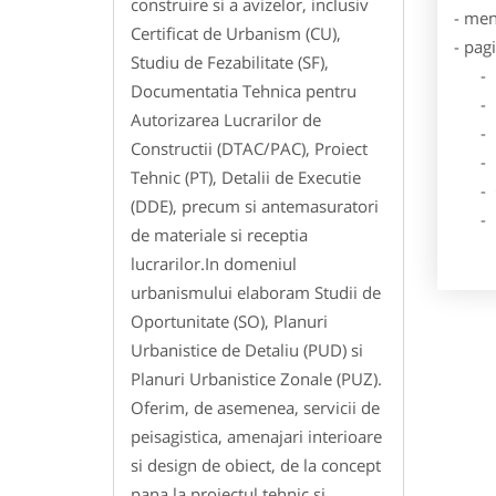
construire si a avizelor, inclusiv
- men
Certificat de Urbanism (CU),
- pag
Studiu de Fezabilitate (SF),
- Dat
Documentatia Tehnica pentru
- De
Autorizarea Lucrarilor de
- Lo
Constructii (DTAC/PAC), Proiect
- Des
Tehnic (PT), Detalii de Executie
- Ga
(DDE), precum si antemasuratori
- Poz
de materiale si receptia
lucrarilor.In domeniul
urbanismului elaboram Studii de
Oportunitate (SO), Planuri
Urbanistice de Detaliu (PUD) si
Planuri Urbanistice Zonale (PUZ).
Oferim, de asemenea, servicii de
peisagistica, amenajari interioare
si design de obiect, de la concept
pana la proiectul tehnic si