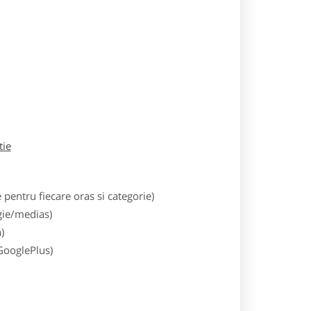
tie
entru fiecare oras si categorie)
gie/medias)
)
 GooglePlus)