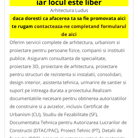
iar locul este liber
Arhitectura Ludus
daca doresti ca afacerea ta sa fie promovata aici
te rugam
contacteaza-ne completand formularul
de aici
Oferim servicii complete de arhitectura, urbanism si
proiectare pentru persoane fizice, companii si institutii
publice. Asiguram consultanta de specialitate,
proiectare 3D, proiectare de arhitectura, proiectare
pentru structuri de rezistenta si instalatii, consolidari,
design interior, asistenta tehnica, urmarire de santier si
suport pe intreaga durata a proiectului.Realizam
documentatiile necesare pentru obtinerea autorizatiilor
de construire si a avizelor, inclusiv Certificat de
Urbanism (CU), Studiu de Fezabilitate (SF),
Documentatia Tehnica pentru Autorizarea Lucrarilor de
Constructii (DTAC/PAC), Proiect Tehnic (PT), Detalii de