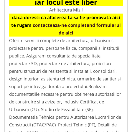
iar locul este liber
Arhitectura Mizil
daca doresti ca afacerea ta sa fie promovata aici
te rugam
contacteaza-ne completand formularul
de aici
Oferim servicii complete de arhitectura, urbanism si
proiectare pentru persoane fizice, companii si institutii
publice. Asiguram consultanta de specialitate,
proiectare 3D, proiectare de arhitectura, proiectare
pentru structuri de rezistenta si instalatii, consolidari,
design interior, asistenta tehnica, urmarire de santier si
suport pe intreaga durata a proiectului.Realizam
documentatiile necesare pentru obtinerea autorizatiilor
de construire si a avizelor, inclusiv Certificat de
Urbanism (CU), Studiu de Fezabilitate (SF),
Documentatia Tehnica pentru Autorizarea Lucrarilor de
Constructii (DTAC/PAC), Proiect Tehnic (PT), Detalii de