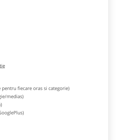
tie
entru fiecare oras si categorie)
gie/medias)
)
 GooglePlus)