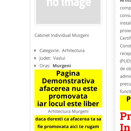
Arhi
compl
consu
insta
proie
Cabinet Individual Murgeni
Certi
Const
Categorie:
Arhitectura
recep
Judet:
Vaslui
(PUD)
Oras:
Murgeni
de ob
Pagina
admin
Demonstrativa
precu
afacerea nu este
funct
promovata
P
iar locul este liber
Arhitectura Murgeni
Pr
daca doresti ca afacerea ta sa
In
fie promovata aici te rugam