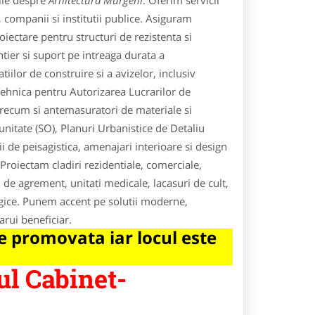
ile despre
Arhitectura Murgeni
. Oferim servicii
 companii si institutii publice. Asiguram
oiectare pentru structuri de rezistenta si
ntier si suport pe intreaga durata a
ilor de construire si a avizelor, inclusiv
Tehnica pentru Autorizarea Lucrarilor de
 precum si antemasuratori de materiale si
nitate (SO), Planuri Urbanistice de Detaliu
 de peisagistica, amenajari interioare si design
.Proiectam cladiri rezidentiale, comerciale,
si de agrement, unitati medicale, lacasuri de cult,
logice. Punem accent pe solutii moderne,
arui beneficiar.
 promovata iar locul este
ul Cabinet-