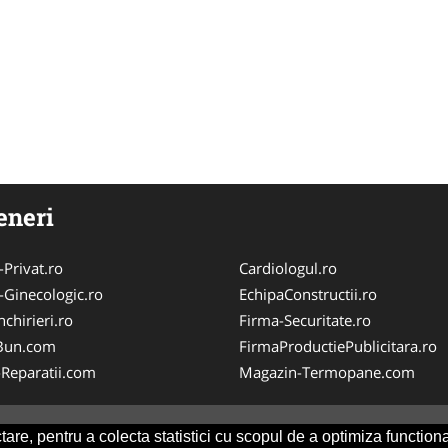
eneri
-Privat.ro
Cardiologul.ro
-Ginecologic.ro
EchipaConstructii.ro
chirieri.ro
Firma-Securitate.ro
Bun.com
FirmaProductiePublicitara.ro
-Reparatii.com
Magazin-Termopane.com
are, pentru a colecta statistici cu scopul de a optimiza functiona
Consult
-
ANPC
SOL