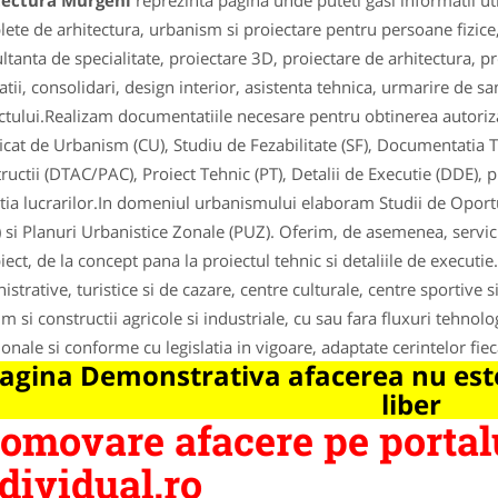
tectura Murgeni
reprezinta pagina unde puteti gasi informatii ut
ete de arhitectura, urbanism si proiectare pentru persoane fizice,
ltanta de specialitate, proiectare 3D, proiectare de arhitectura, pr
latii, consolidari, design interior, asistenta tehnica, urmarire de sa
ctului.Realizam documentatiile necesare pentru obtinerea autorizati
ficat de Urbanism (CU), Studiu de Fezabilitate (SF), Documentatia 
ructii (DTAC/PAC), Proiect Tehnic (PT), Detalii de Executie (DDE),
tia lucrarilor.In domeniul urbanismului elaboram Studii de Oportu
 si Planuri Urbanistice Zonale (PUZ). Oferim, de asemenea, servicii
iect, de la concept pana la proiectul tehnic si detaliile de executie
istrative, turistice si de cazare, centre culturale, centre sportive 
m si constructii agricole si industriale, cu sau fara fluxuri tehno
ionale si conforme cu legislatia in vigoare, adaptate cerintelor fiec
agina Demonstrativa afacerea nu este
liber
omovare afacere pe portal
dividual.ro