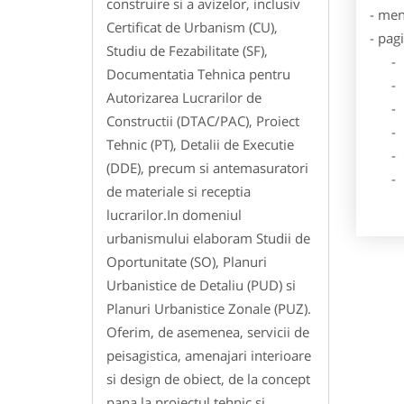
construire si a avizelor, inclusiv
- men
Certificat de Urbanism (CU),
- pag
Studiu de Fezabilitate (SF),
- Dat
Documentatia Tehnica pentru
- De
Autorizarea Lucrarilor de
- Lo
Constructii (DTAC/PAC), Proiect
- Des
Tehnic (PT), Detalii de Executie
- Ga
(DDE), precum si antemasuratori
- Poz
de materiale si receptia
lucrarilor.In domeniul
urbanismului elaboram Studii de
Oportunitate (SO), Planuri
Urbanistice de Detaliu (PUD) si
Planuri Urbanistice Zonale (PUZ).
Oferim, de asemenea, servicii de
peisagistica, amenajari interioare
si design de obiect, de la concept
pana la proiectul tehnic si