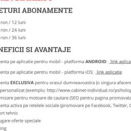
ETURI ABONAMENTE
 ron / 12 luni
 ron / 24 luni
 ron / 36 luni
NEFICII SI AVANTAJE
zenta pe aplicatie pentru mobil - platforma
ANDROID
:
link aplica
zenta pe aplicatie pentru mobil - platforma iOS:
link aplicatie
zenta
EXCLUSIVA
pentru orasul dumneavoastra (o singura afacere p
k personalizat (exemplu: http://www.cabinet-individual.ro/psiholo
imizare pentru motoare de cautare (SEO pentru pagina promovata
zenta activa pe retelele sociale (promovare pe Facebook, Twitter,
ort tehnic
ugare oferte speciale
ting