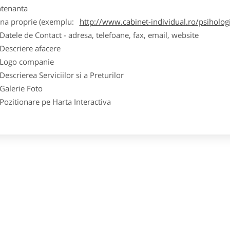
tenanta
ina proprie (exemplu:
http://www.cabinet-individual.ro/psiholo
ele de Contact - adresa, telefoane, fax, email, website
scriere afacere
go companie
crierea Serviciilor si a Preturilor
lerie Foto
itionare pe Harta Interactiva