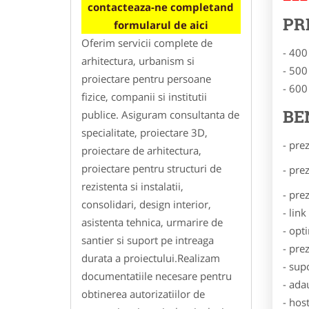
contacteaza-ne completand
PR
formularul de aici
Oferim servicii complete de
- 400
arhitectura, urbanism si
- 500
proiectare pentru persoane
- 600
fizice, companii si institutii
BE
publice. Asiguram consultanta de
specialitate, proiectare 3D,
- pre
proiectare de arhitectura,
proiectare pentru structuri de
- pre
rezistenta si instalatii,
- pre
consolidari, design interior,
- lin
asistenta tehnica, urmarire de
- opt
santier si suport pe intreaga
- pre
durata a proiectului.Realizam
- sup
documentatiile necesare pentru
- ada
obtinerea autorizatiilor de
- hos