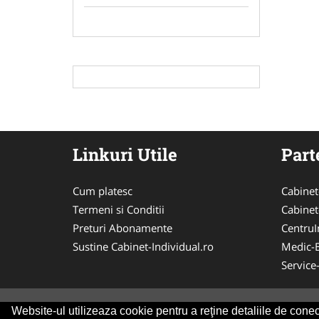
Linkuri Utile
Part
Cum platesc
Cabinet
Termeni si Conditii
Cabinet
Preturi Abonamente
CentruIn
Sustine Cabinet-Individual.ro
Medic-
Service
Website-ul utilizeaza cookie pentru a reţine detaliile de conect
© 2014-2026 Powered by
VilonMedia
&
Tokaido 