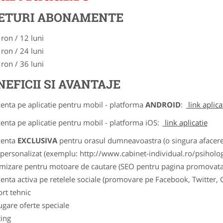
ETURI ABONAMENTE
 ron / 12 luni
 ron / 24 luni
 ron / 36 luni
NEFICII SI AVANTAJE
zenta pe aplicatie pentru mobil - platforma
ANDROID
:
link aplica
zenta pe aplicatie pentru mobil - platforma iOS:
link aplicatie
zenta
EXCLUSIVA
pentru orasul dumneavoastra (o singura afacere p
k personalizat (exemplu: http://www.cabinet-individual.ro/psiholo
imizare pentru motoare de cautare (SEO pentru pagina promovata
zenta activa pe retelele sociale (promovare pe Facebook, Twitter,
ort tehnic
ugare oferte speciale
ting