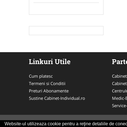
Linkuri Utile
Part
Cum platesc
Cabinet
Termeni si Conditii
Cabinet
Preturi Abonamente
CentruIn
Sustine Cabinet-Individual.ro
Medic-
Service
Website-ul utilizeaza cookie pentru a reţine detaliile de conect
© 2014-2026 Powered by
VilonMedia
&
Tokaido 