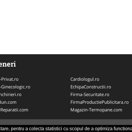
eneri
-Privat.ro
Cardiologul.ro
-Ginecologic.ro
EchipaConstructii.ro
chirieri.ro
Firma-Securitate.ro
Bun.com
FirmaProductiePublicitara.ro
-Reparatii.com
Magazin-Termopane.com
are, pentru a colecta statistici cu scopul de a optimiza functiona
Consult
-
ANPC
SOL