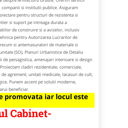
le despre
Arhitectura Orastie
. Oferim servicii
 companii si institutii publice. Asiguram
oiectare pentru structuri de rezistenta si
ntier si suport pe intreaga durata a
ilor de construire si a avizelor, inclusiv
Tehnica pentru Autorizarea Lucrarilor de
 precum si antemasuratori de materiale si
nitate (SO), Planuri Urbanistice de Detaliu
 de peisagistica, amenajari interioare si design
.Proiectam cladiri rezidentiale, comerciale,
si de agrement, unitati medicale, lacasuri de cult,
logice. Punem accent pe solutii moderne,
arui beneficiar.
 promovata iar locul este
ul Cabinet-