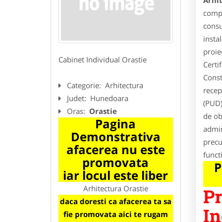
Arhi
compl
consu
insta
proie
Cabinet Individual Orastie
Certi
Const
Categorie:
Arhitectura
recep
Judet:
Hunedoara
(PUD)
Oras:
Orastie
de ob
Pagina
admin
Demonstrativa
precu
afacerea nu este
funct
promovata
P
iar locul este liber
Arhitectura Orastie
Pr
daca doresti ca afacerea ta sa
In
fie promovata aici te rugam