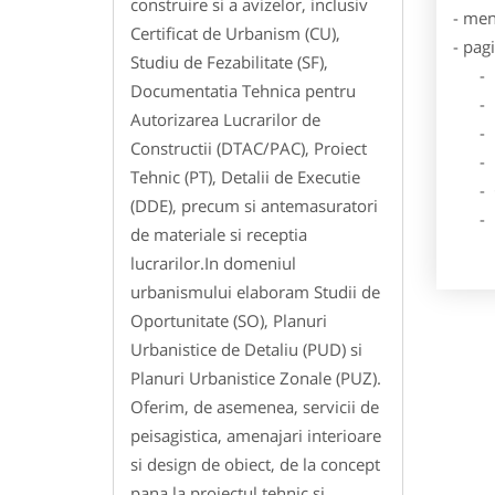
construire si a avizelor, inclusiv
- men
Certificat de Urbanism (CU),
- pag
Studiu de Fezabilitate (SF),
- Dat
Documentatia Tehnica pentru
- De
Autorizarea Lucrarilor de
- Lo
Constructii (DTAC/PAC), Proiect
- Des
Tehnic (PT), Detalii de Executie
- Ga
(DDE), precum si antemasuratori
- Poz
de materiale si receptia
lucrarilor.In domeniul
urbanismului elaboram Studii de
Oportunitate (SO), Planuri
Urbanistice de Detaliu (PUD) si
Planuri Urbanistice Zonale (PUZ).
Oferim, de asemenea, servicii de
peisagistica, amenajari interioare
si design de obiect, de la concept
pana la proiectul tehnic si