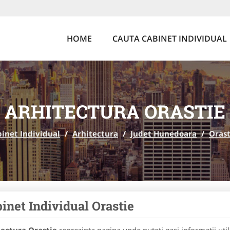
HOME
CAUTA CABINET INDIVIDUAL
ARHITECTURA ORASTIE
inet Individual
/
Arhitectura
/
Judet Hunedoara
/
Orast
inet Individual Orastie