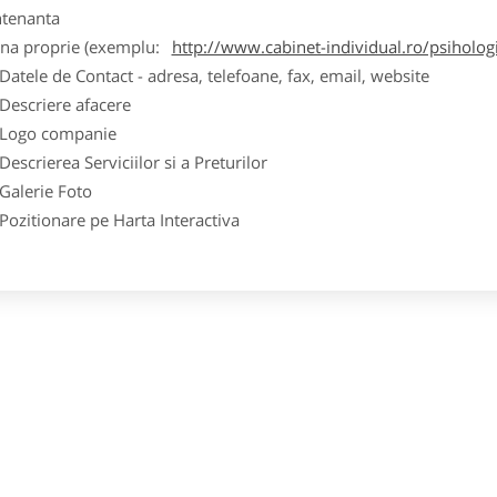
tenanta
ina proprie (exemplu:
http://www.cabinet-individual.ro/psiholo
ele de Contact - adresa, telefoane, fax, email, website
scriere afacere
go companie
crierea Serviciilor si a Preturilor
lerie Foto
itionare pe Harta Interactiva