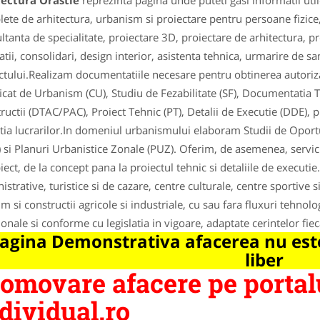
tectura Orastie
reprezinta pagina unde puteti gasi informatii uti
ete de arhitectura, urbanism si proiectare pentru persoane fizice,
ltanta de specialitate, proiectare 3D, proiectare de arhitectura, pr
latii, consolidari, design interior, asistenta tehnica, urmarire de sa
ctului.Realizam documentatiile necesare pentru obtinerea autorizati
ficat de Urbanism (CU), Studiu de Fezabilitate (SF), Documentatia 
ructii (DTAC/PAC), Proiect Tehnic (PT), Detalii de Executie (DDE),
tia lucrarilor.In domeniul urbanismului elaboram Studii de Oportu
 si Planuri Urbanistice Zonale (PUZ). Oferim, de asemenea, servicii
iect, de la concept pana la proiectul tehnic si detaliile de executie
istrative, turistice si de cazare, centre culturale, centre sportive 
m si constructii agricole si industriale, cu sau fara fluxuri tehno
ionale si conforme cu legislatia in vigoare, adaptate cerintelor fiec
agina Demonstrativa afacerea nu este
liber
omovare afacere pe portal
dividual.ro