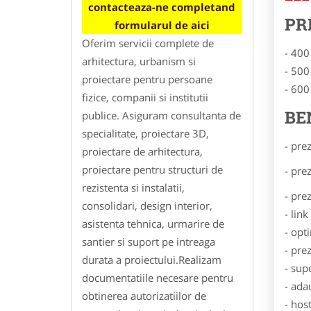
contacteaza-ne completand
PR
formularul de aici
Oferim servicii complete de
- 400
arhitectura, urbanism si
- 500
proiectare pentru persoane
- 600
fizice, companii si institutii
BE
publice. Asiguram consultanta de
specialitate, proiectare 3D,
- pre
proiectare de arhitectura,
proiectare pentru structuri de
- pre
rezistenta si instalatii,
- pre
consolidari, design interior,
- lin
asistenta tehnica, urmarire de
- opt
santier si suport pe intreaga
- pre
durata a proiectului.Realizam
- sup
documentatiile necesare pentru
- ada
obtinerea autorizatiilor de
- hos