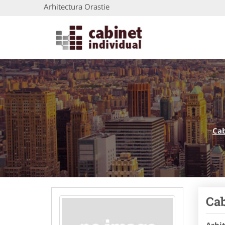
Arhitectura Orastie
Cab
Cab