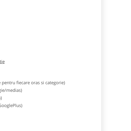
tie
entru fiecare oras si categorie)
gie/medias)
)
 GooglePlus)