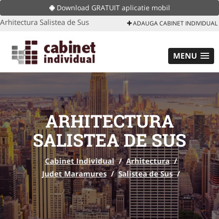
Download GRATUIT aplicatie mobil
Arhitectura Salistea de Sus
ADAUGA CABINET INDIVIDUAL
MENU
ARHITECTURA
SALISTEA DE SUS
Cabinet Individual
/
Arhitectura
/
Judet Maramures
/
Salistea de Sus
/