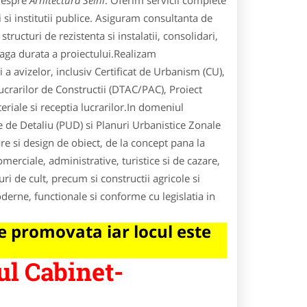
 despre
Arhitectura Seini
. Oferim servicii complete
si institutii publice. Asiguram consultanta de
tructuri de rezistenta si instalatii, consolidari,
reaga durata a proiectului.Realizam
 a avizelor, inclusiv Certificat de Urbanism (CU),
crarilor de Constructii (DTAC/PAC), Proiect
riale si receptia lucrarilor.In domeniul
 de Detaliu (PUD) si Planuri Urbanistice Zonale
re si design de obiect, de la concept pana la
omerciale, administrative, turistice si de cazare,
ri de cult, precum si constructii agricole si
derne, functionale si conforme cu legislatia in
 promovata iar locul este
ul Cabinet-