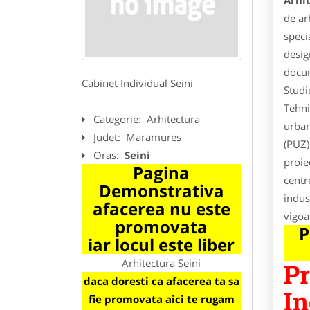
Arhit
de ar
speci
desig
docum
Cabinet Individual Seini
Studi
Tehni
Categorie:
Arhitectura
urban
Judet:
Maramures
(PUZ)
Oras:
Seini
proie
Pagina
centr
Demonstrativa
indus
afacerea nu este
vigoa
promovata
P
iar locul este liber
Arhitectura Seini
Pr
daca doresti ca afacerea ta sa
In
fie promovata aici te rugam