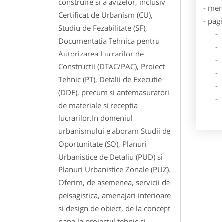
construire si a avizelor, inclusiv
- men
Certificat de Urbanism (CU),
- pag
Studiu de Fezabilitate (SF),
- Dat
Documentatia Tehnica pentru
- De
Autorizarea Lucrarilor de
- Lo
Constructii (DTAC/PAC), Proiect
- Des
Tehnic (PT), Detalii de Executie
- Ga
(DDE), precum si antemasuratori
- Poz
de materiale si receptia
lucrarilor.In domeniul
urbanismului elaboram Studii de
Oportunitate (SO), Planuri
Urbanistice de Detaliu (PUD) si
Planuri Urbanistice Zonale (PUZ).
Oferim, de asemenea, servicii de
peisagistica, amenajari interioare
si design de obiect, de la concept
pana la proiectul tehnic si