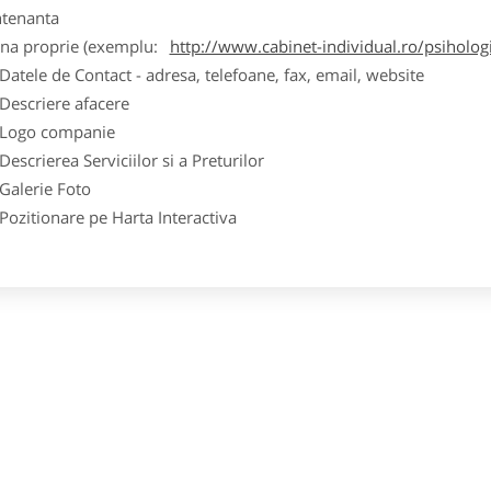
tenanta
ina proprie (exemplu:
http://www.cabinet-individual.ro/psiholo
ele de Contact - adresa, telefoane, fax, email, website
scriere afacere
go companie
crierea Serviciilor si a Preturilor
lerie Foto
itionare pe Harta Interactiva