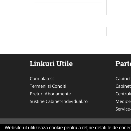
Linkuri Utile
Part
Cum platesc
Cabinet
Termeni si Conditii
Cabinet
Preturi Abonamente
CentruIn
Sustine Cabinet-Individual.ro
Medic-
Service
Website-ul utilizeaza cookie pentru a reţine detaliile de conect
© 2014-2026 Powered by
VilonMedia
&
Tokaido 