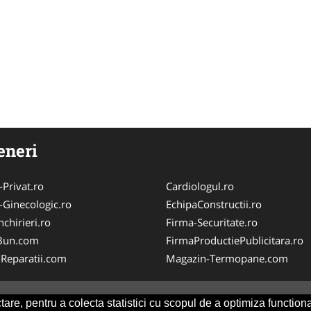
eneri
-Privat.ro
Cardiologul.ro
-Ginecologic.ro
EchipaConstructii.ro
chirieri.ro
Firma-Securitate.ro
Bun.com
FirmaProductiePublicitara.ro
-Reparatii.com
Magazin-Termopane.com
are, pentru a colecta statistici cu scopul de a optimiza functiona
Consult
-
ANPC
SOL