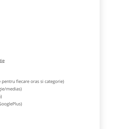
tie
entru fiecare oras si categorie)
gie/medias)
)
 GooglePlus)