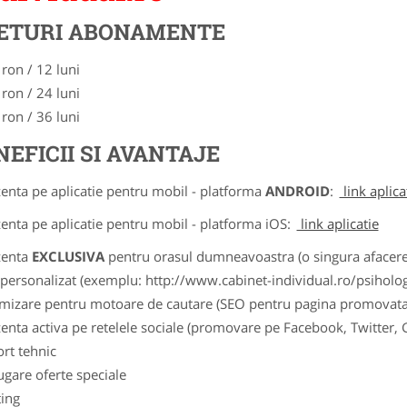
ETURI ABONAMENTE
 ron / 12 luni
 ron / 24 luni
 ron / 36 luni
NEFICII SI AVANTAJE
zenta pe aplicatie pentru mobil - platforma
ANDROID
:
link aplica
zenta pe aplicatie pentru mobil - platforma iOS:
link aplicatie
zenta
EXCLUSIVA
pentru orasul dumneavoastra (o singura afacere p
k personalizat (exemplu: http://www.cabinet-individual.ro/psiholo
imizare pentru motoare de cautare (SEO pentru pagina promovata
zenta activa pe retelele sociale (promovare pe Facebook, Twitter,
ort tehnic
ugare oferte speciale
ting