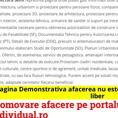
ectura Seini
reprezinta pagina unde puteti gasi informatii utile
hitectura, urbanism si proiectare pentru persoane fizice, companii 
alitate, proiectare 3D, proiectare de arhitectura, proiectare pentru s
n interior, asistenta tehnica, urmarire de santier si suport pe int
entatiile necesare pentru obtinerea autorizatiilor de construire si
u de Fezabilitate (SF), Documentatia Tehnica pentru Autorizarea Lu
c (PT), Detalii de Executie (DDE), precum si antemasuratori de mate
ismului elaboram Studii de Oportunitate (SO), Planuri Urbanistice
. Oferim, de asemenea, servicii de peisagistica, amenajari interioa
ctul tehnic si detaliile de executie.Proiectam cladiri rezidentiale, c
e culturale, centre sportive si de agrement, unitati medicale, lacasu
triale, cu sau fara fluxuri tehnologice. Punem accent pe solutii mo
re, adaptate cerintelor fiecarui beneficiar.
agina Demonstrativa afacerea nu este
liber
omovare afacere pe portal
dividual.ro