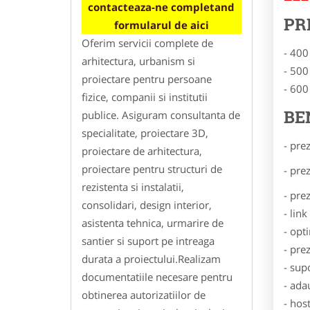
contacteaza-ne completand
PR
formularul de aici
Oferim servicii complete de
- 400
arhitectura, urbanism si
- 500
proiectare pentru persoane
- 600
fizice, companii si institutii
BE
publice. Asiguram consultanta de
specialitate, proiectare 3D,
- pre
proiectare de arhitectura,
proiectare pentru structuri de
- pre
rezistenta si instalatii,
- pre
consolidari, design interior,
- lin
asistenta tehnica, urmarire de
- opt
santier si suport pe intreaga
- pre
durata a proiectului.Realizam
- sup
documentatiile necesare pentru
- ada
obtinerea autorizatiilor de
- hos