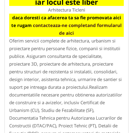
iar locul este liber
Arhitectura Ticleni
daca doresti ca afacerea ta sa fie promovata aici
te rugam
contacteaza-ne completand formularul
de aici
Oferim servicii complete de arhitectura, urbanism si
proiectare pentru persoane fizice, companii si institutii
publice. Asiguram consultanta de specialitate,
proiectare 3D, proiectare de arhitectura, proiectare
pentru structuri de rezistenta si instalatii, consolidari,
design interior, asistenta tehnica, urmarire de santier si
suport pe intreaga durata a proiectului.Realizam
documentatiile necesare pentru obtinerea autorizatiilor
de construire si a avizelor, inclusiv Certificat de
Urbanism (CU), Studiu de Fezabilitate (SF),
Documentatia Tehnica pentru Autorizarea Lucrarilor de
Constructii (DTAC/PAC), Proiect Tehnic (PT), Detalii de