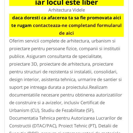
iar locul este liber
Arhitectura Videle
daca doresti ca afacerea ta sa fie promovata aici
te rugam
contacteaza-ne completand formularul
de aici
Oferim servicii complete de arhitectura, urbanism si
proiectare pentru persoane fizice, companii si institutii
publice. Asiguram consultanta de specialitate,
proiectare 3D, proiectare de arhitectura, proiectare
pentru structuri de rezistenta si instalatii, consolidari,
design interior, asistenta tehnica, urmarire de santier si
suport pe intreaga durata a proiectului.Realizam
documentatiile necesare pentru obtinerea autorizatiilor
de construire si a avizelor, inclusiv Certificat de
Urbanism (CU), Studiu de Fezabilitate (SF),
Documentatia Tehnica pentru Autorizarea Lucrarilor de
Constructii (DTAC/PAC), Proiect Tehnic (PT), Detalii de