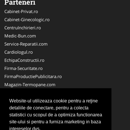
Parteneri
Cabinet-Privat.ro
Cabinet-Ginecologic.ro
CentruInchirieri.ro
Medic-Bun.com
Service-Reparatii.com
Cardiologul.ro
EchipaConstructii.ro
Firma-Securitate.ro
FirmaProductiePublicitara.ro
Magazin-Termopane.com
Birouri-Cadastru.ro
CramaVinuri.ro
Website-ul utilizeaza cookie pentru a reţine
detaliile de conectare, pentru a colecta
FirmaTractariAuto.ro
statistici cu scopul de a optimiza functionarea
InstalatiiSolare.com
site-ului si pentru a furniza marketing in baza
Pescaresc.ro
intereselor dvs.