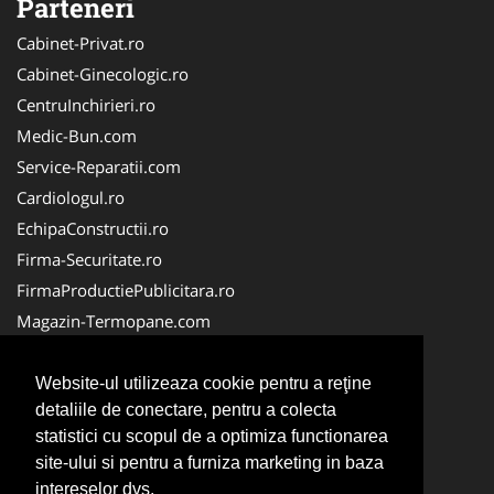
Parteneri
Cabinet-Privat.ro
Cabinet-Ginecologic.ro
CentruInchirieri.ro
Medic-Bun.com
Service-Reparatii.com
Cardiologul.ro
EchipaConstructii.ro
Firma-Securitate.ro
FirmaProductiePublicitara.ro
Magazin-Termopane.com
Birouri-Cadastru.ro
CramaVinuri.ro
Website-ul utilizeaza cookie pentru a reţine
detaliile de conectare, pentru a colecta
FirmaTractariAuto.ro
statistici cu scopul de a optimiza functionarea
InstalatiiSolare.com
site-ului si pentru a furniza marketing in baza
Pescaresc.ro
intereselor dvs.