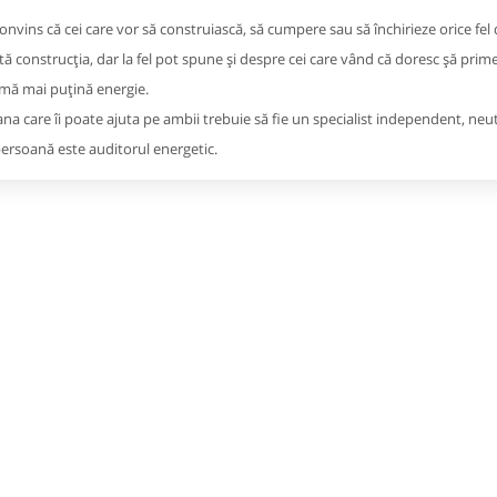
onvins că cei care vor să construiască, să cumpere sau să închirieze orice fel de
tă construcția, dar la fel pot spune și despre cei care vând că doresc șă pri
ă mai puțină energie.
na care îi poate ajuta pe ambii trebuie să fie un specialist independent, neutru 
ersoană este auditorul energetic.