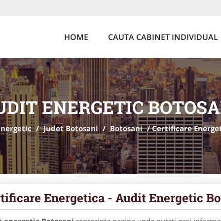
HOME
CAUTA CABINET INDIVIDUAL
UDIT ENERGETIC BOTOSA
energetic
/
Judet Botosani
/
Botosani
/
Certificare Energe
tificare Energetica - Audit Energetic B