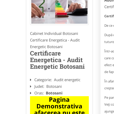
Audi
Certi
Certi
De ce e
Cabinet Individual Botosani
După c
Certificare Energetica - Audit
tuturo
Energetic Botosani
Într-a
Certificare
care c
Energetica - Audit
Energetic Botosani
efect 
de fap
Categorie:
Audit energetic
În afa
Judet:
Botosani
creșter
Oras:
Botosani
Pe par
Pagina
Demonstrativa
Veți c
afacerea nu este
ajunge 