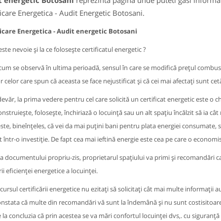
t energetic Botosani
reprezinta pagina unde puteti gasi informat
ficare Energetica - Audit Energetic Botosani.
ficare Energetica - Audit energetic Botosani
ste nevoie și la ce folosește certificatul energetic ?
um se observă în ultima perioadă, sensul în care se modifică prețul combustib
r celor care spun că aceasta se face nejustificat și că cei mai afectați sunt cetă
devăr, la prima vedere pentru cel care solicită un certificat energetic este o che
onstruiește, folosește, închiriază o locuință sau un alt spațiu încălzit să ia 
este, bineînțeles, că vei da mai puțini bani pentru plata energiei consumate, 
t într-o investiție. De fapt cea mai ieftină energie este cea pe care o economis
ra documentului propriu-zis, proprietarul spațiului va primi și recomandări care
ii eficienței energetice a locuinței.
cursul certificării energetice nu ezitați să solicitați cât mai multe informații
onstata că multe din recomandări vă sunt la îndemână și nu sunt costisitoare. 
la concluzia că prin acestea se va mări confortul locuinței dvs,. cu siguranță că 