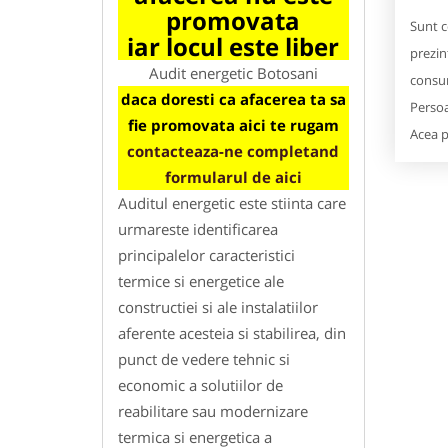
promovata
Sunt c
iar locul este liber
prezin
Audit energetic Botosani
consum
daca doresti ca afacerea ta sa
Persoa
fie promovata aici te rugam
Acea p
contacteaza-ne completand
formularul de aici
Auditul energetic este stiinta care
urmareste identificarea
principalelor caracteristici
termice si energetice ale
constructiei si ale instalatiilor
aferente acesteia si stabilirea, din
punct de vedere tehnic si
economic a solutiilor de
reabilitare sau modernizare
termica si energetica a