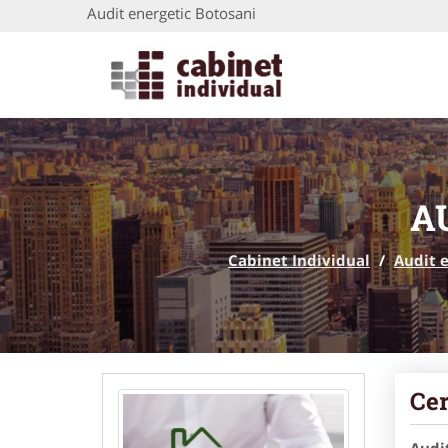
Audit energetic Botosani
A
Cabinet Individual
/
Audit 
Cer