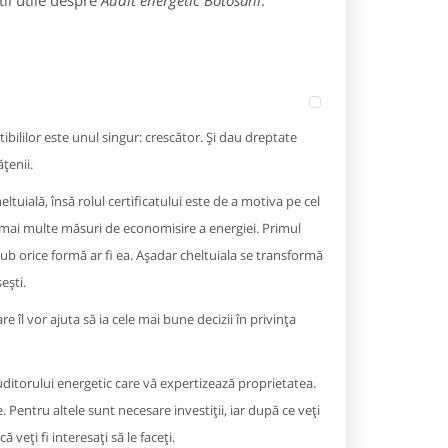
ii utile despre
Audit energetic Botosani
:
ililor este unul singur: crescător. Și dau dreptate
țenii.
ltuială, însă rolul certificatului este de a motiva pe cel
cât mai multe măsuri de economisire a energiei. Primul
sub orice formă ar fi ea. Așadar cheltuiala se transformă
ești.
 îl vor ajuta să ia cele mai bune decizii în privința
 auditorului energetic care vă expertizează proprietatea.
Pentru altele sunt necesare investiții, iar după ce veți
veți fi interesați să le faceți.