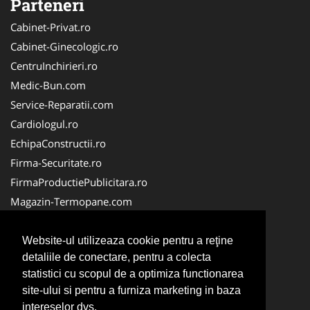
Parteneri
Cabinet-Privat.ro
Cabinet-Ginecologic.ro
CentruInchirieri.ro
Medic-Bun.com
Service-Reparatii.com
Cardiologul.ro
EchipaConstructii.ro
Firma-Securitate.ro
FirmaProductiePublicitara.ro
Magazin-Termopane.com
Birouri-Cadastru.ro
CramaVinuri.ro
Website-ul utilizeaza cookie pentru a reţine
detaliile de conectare, pentru a colecta
FirmaTractariAuto.ro
statistici cu scopul de a optimiza functionarea
InstalatiiSolare.com
site-ului si pentru a furniza marketing in baza
Pescaresc.ro
intereselor dvs.