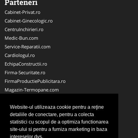
Parteneri
Cabinet-Privat.ro
Cabinet-Ginecologic.ro
CentruInchirieri.ro
Medic-Bun.com
Service-Reparatii.com
Cardiologul.ro
EchipaConstructii.ro
Firma-Securitate.ro
FirmaProductiePublicitara.ro
Magazin-Termopane.com
Birouri-Cadastru.ro
CramaVinuri.ro
Website-ul utilizeaza cookie pentru a reţine
detaliile de conectare, pentru a colecta
FirmaTractariAuto.ro
statistici cu scopul de a optimiza functionarea
InstalatiiSolare.com
site-ului si pentru a furniza marketing in baza
Pescaresc.ro
intereselor dvs.