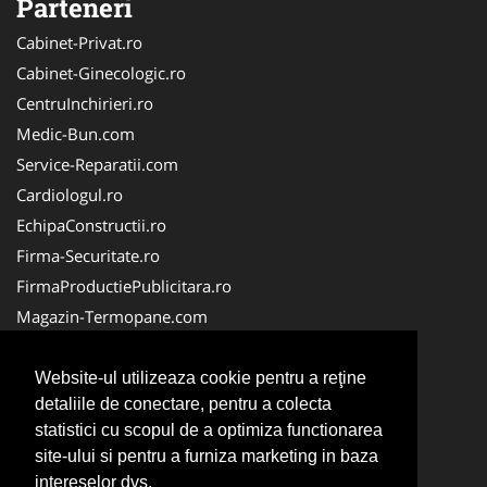
Parteneri
Cabinet-Privat.ro
Cabinet-Ginecologic.ro
CentruInchirieri.ro
Medic-Bun.com
Service-Reparatii.com
Cardiologul.ro
EchipaConstructii.ro
Firma-Securitate.ro
FirmaProductiePublicitara.ro
Magazin-Termopane.com
Birouri-Cadastru.ro
CramaVinuri.ro
Website-ul utilizeaza cookie pentru a reţine
detaliile de conectare, pentru a colecta
FirmaTractariAuto.ro
statistici cu scopul de a optimiza functionarea
InstalatiiSolare.com
site-ului si pentru a furniza marketing in baza
Pescaresc.ro
intereselor dvs.