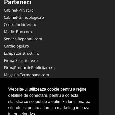
Parteneri
Cabinet-Privat.ro
Cabinet-Ginecologic.ro
CentruInchirieri.ro
Medic-Bun.com
Service-Reparatii.com
Cardiologul.ro
EchipaConstructii.ro
Firma-Securitate.ro
FirmaProductiePublicitara.ro
Magazin-Termopane.com
Birouri-Cadastru.ro
CramaVinuri.ro
Website-ul utilizeaza cookie pentru a reţine
detaliile de conectare, pentru a colecta
FirmaTractariAuto.ro
statistici cu scopul de a optimiza functionarea
InstalatiiSolare.com
site-ului si pentru a furniza marketing in baza
Pescaresc.ro
intereselor dvs.