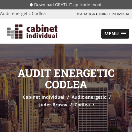
Download GRATUIT aplicatie mobil
Audit energetic Codlea
ADAUGA CABINET INDIVIDUAL
MENU
AUDIT ENERGETIC
CODLEA
Cabinet Individual
/
Audit energetic
/
Judet Brasov
/
Codlea
/