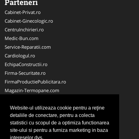
Parteneri
Cabinet-Privat.ro
Cabinet-Ginecologic.ro
CentruInchirieri.ro
Medic-Bun.com
Service-Reparatii.com
Cardiologul.ro
EchipaConstructii.ro
Firma-Securitate.ro
FirmaProductiePublicitara.ro
Magazin-Termopane.com
Birouri-Cadastru.ro
CramaVinuri.ro
Website-ul utilizeaza cookie pentru a reţine
detaliile de conectare, pentru a colecta
FirmaTractariAuto.ro
statistici cu scopul de a optimiza functionarea
InstalatiiSolare.com
site-ului si pentru a furniza marketing in baza
Pescaresc.ro
intereselor dvs.