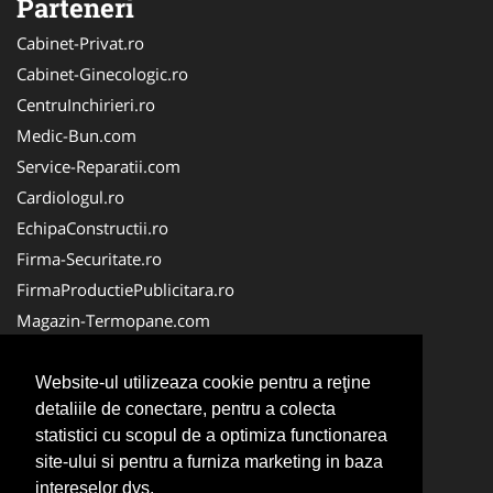
Parteneri
Cabinet-Privat.ro
Cabinet-Ginecologic.ro
CentruInchirieri.ro
Medic-Bun.com
Service-Reparatii.com
Cardiologul.ro
EchipaConstructii.ro
Firma-Securitate.ro
FirmaProductiePublicitara.ro
Magazin-Termopane.com
Birouri-Cadastru.ro
CramaVinuri.ro
Website-ul utilizeaza cookie pentru a reţine
detaliile de conectare, pentru a colecta
FirmaTractariAuto.ro
statistici cu scopul de a optimiza functionarea
InstalatiiSolare.com
site-ului si pentru a furniza marketing in baza
Pescaresc.ro
intereselor dvs.