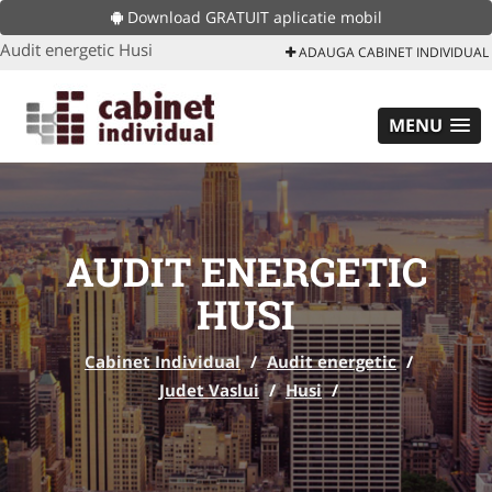
Download GRATUIT aplicatie mobil
Audit energetic Husi
ADAUGA CABINET INDIVIDUAL
MENU
AUDIT ENERGETIC
HUSI
Cabinet Individual
/
Audit energetic
/
Judet Vaslui
/
Husi
/