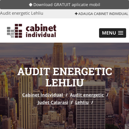
Download GRATUIT aplicatie mobil
Audit energetic Lehliu
ADAUGA CABINET INDIVIDUAL
MENU
AUDIT ENERGETIC
LEHLIU
Cabinet Individual
/
Audit energetic
/
Judet Calarasi
/
Lehliu
/