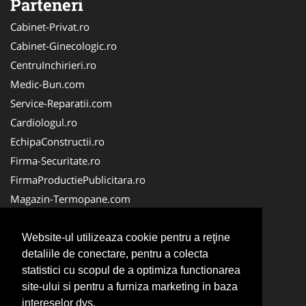
Parteneri
Cabinet-Privat.ro
Cabinet-Ginecologic.ro
CentruInchirieri.ro
Medic-Bun.com
Service-Reparatii.com
Cardiologul.ro
EchipaConstructii.ro
Firma-Securitate.ro
FirmaProductiePublicitara.ro
Magazin-Termopane.com
Birouri-Cadastru.ro
CramaVinuri.ro
Website-ul utilizeaza cookie pentru a reţine
detaliile de conectare, pentru a colecta
FirmaTractariAuto.ro
statistici cu scopul de a optimiza functionarea
InstalatiiSolare.com
site-ului si pentru a furniza marketing in baza
Pescaresc.ro
intereselor dvs.