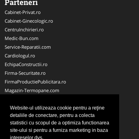
Parteneri
Cabinet-Privat.ro
Cabinet-Ginecologic.ro
CentruInchirieri.ro
Medic-Bun.com
Service-Reparatii.com
Cardiologul.ro
EchipaConstructii.ro
Firma-Securitate.ro
FirmaProductiePublicitara.ro
Magazin-Termopane.com
Birouri-Cadastru.ro
CramaVinuri.ro
Website-ul utilizeaza cookie pentru a reţine
detaliile de conectare, pentru a colecta
FirmaTractariAuto.ro
statistici cu scopul de a optimiza functionarea
InstalatiiSolare.com
site-ului si pentru a furniza marketing in baza
Pescaresc.ro
intereselor dvs.