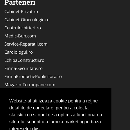
Parteneri
Cabinet-Privat.ro
Cabinet-Ginecologic.ro
CentruInchirieri.ro
Medic-Bun.com
Service-Reparatii.com
Cardiologul.ro
EchipaConstructii.ro
Firma-Securitate.ro
FirmaProductiePublicitara.ro
Magazin-Termopane.com
Birouri-Cadastru.ro
CramaVinuri.ro
Website-ul utilizeaza cookie pentru a reţine
detaliile de conectare, pentru a colecta
FirmaTractariAuto.ro
statistici cu scopul de a optimiza functionarea
InstalatiiSolare.com
site-ului si pentru a furniza marketing in baza
Pescaresc.ro
intereselor dvs.