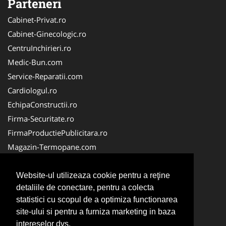
Parteneri
Cabinet-Privat.ro
Cabinet-Ginecologic.ro
CentruInchirieri.ro
Medic-Bun.com
Service-Reparatii.com
Cardiologul.ro
EchipaConstructii.ro
Firma-Securitate.ro
FirmaProductiePublicitara.ro
Magazin-Termopane.com
Birouri-Cadastru.ro
CramaVinuri.ro
Website-ul utilizeaza cookie pentru a reţine
detaliile de conectare, pentru a colecta
FirmaTractariAuto.ro
statistici cu scopul de a optimiza functionarea
InstalatiiSolare.com
site-ului si pentru a furniza marketing in baza
Pescaresc.ro
intereselor dvs.