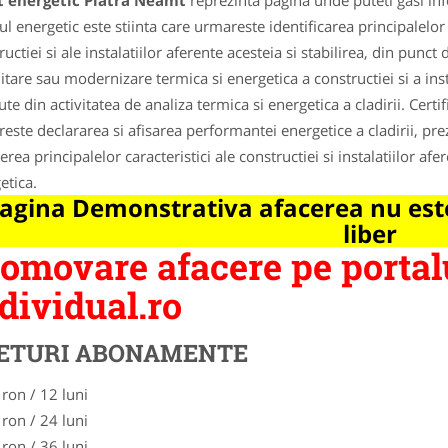
t energetic Piatra Neamt
reprezinta pagina unde puteti gasi inf
ul energetic este stiinta care urmareste identificarea principalelor 
ructiei si ale instalatiilor aferente acesteia si stabilirea, din punc
litare sau modernizare termica si energetica a constructiei si a inst
ute din activitatea de analiza termica si energetica a cladirii. Certi
este declararea si afisarea performantei energetice a cladirii, prez
erea principalelor caracteristici ale constructiei si instalatiilor af
etica.
agina Demonstrativa afacerea nu este
liber
omovare afacere pe portal
dividual.ro
ETURI ABONAMENTE
 ron / 12 luni
 ron / 24 luni
 ron / 36 luni