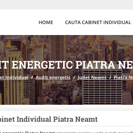
HOME
CAUTA CABINET INDIVIDUAL
IT ENERGETIC PIATRA N
et Individual
/
Audit energetic
/
Judet Neamt
/
Piatra 
inet Individual Piatra Neamt