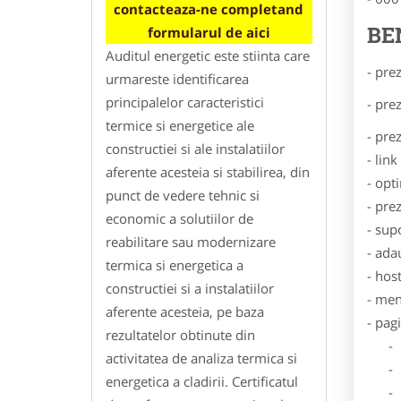
contacteaza-ne completand
BE
formularul de aici
Auditul energetic este stiinta care
- pre
urmareste identificarea
principalelor caracteristici
- pre
termice si energetice ale
- pre
constructiei si ale instalatiilor
- lin
aferente acesteia si stabilirea, din
- opt
punct de vedere tehnic si
- pre
economic a solutiilor de
- sup
reabilitare sau modernizare
- ada
termica si energetica a
- hos
constructiei si a instalatiilor
- men
aferente acesteia, pe baza
- pag
rezultatelor obtinute din
- Dat
activitatea de analiza termica si
- De
energetica a cladirii. Certificatul
- Lo