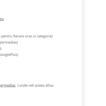
tie
entru fiecare oras si categorie)
gie/medias)
)
 GooglePlus)
gie/medias
) unde veti putea afisa: