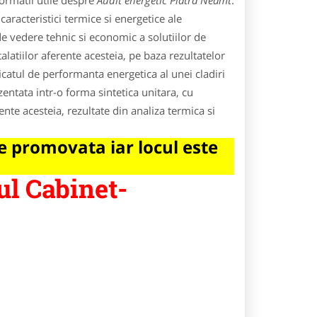
ormatii utile despre
Audit energetic Piatra Neamt
.
caracteristici termice si energetice ale
t de vedere tehnic si economic a solutiilor de
alatiilor aferente acesteia, pe baza rezultatelor
ficatul de performanta energetica al unei cladiri
entata intr-o forma sintetica unitara, cu
erente acesteia, rezultate din analiza termica si
 promovata iar locul este
ul Cabinet-