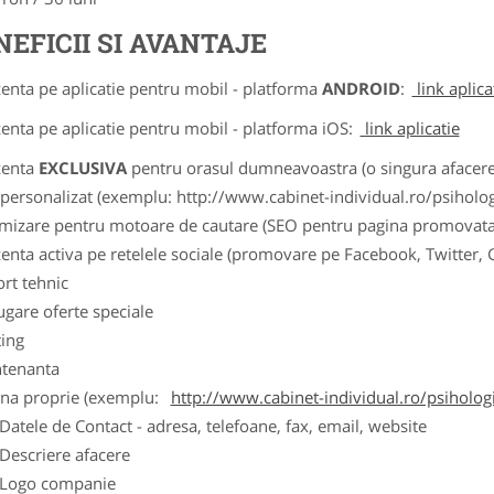
NEFICII SI AVANTAJE
zenta pe aplicatie pentru mobil - platforma
ANDROID
:
link aplica
zenta pe aplicatie pentru mobil - platforma iOS:
link aplicatie
zenta
EXCLUSIVA
pentru orasul dumneavoastra (o singura afacere p
k personalizat (exemplu: http://www.cabinet-individual.ro/psiholo
imizare pentru motoare de cautare (SEO pentru pagina promovata
zenta activa pe retelele sociale (promovare pe Facebook, Twitter,
ort tehnic
ugare oferte speciale
ting
tenanta
ina proprie (exemplu:
http://www.cabinet-individual.ro/psiholo
ele de Contact - adresa, telefoane, fax, email, website
scriere afacere
go companie