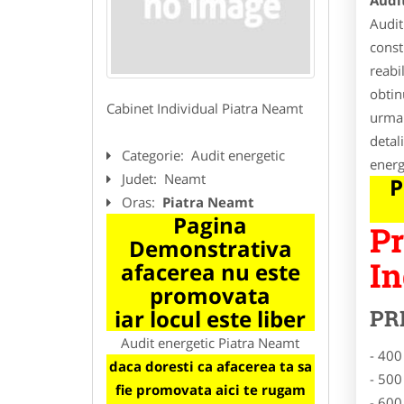
Audi
Audit
const
reabi
obtin
Cabinet Individual Piatra Neamt
urmar
detali
Categorie:
Audit energetic
energ
Judet:
Neamt
P
Oras:
Piatra Neamt
Pagina
Pr
Demonstrativa
In
afacerea nu este
promovata
iar locul este liber
PR
Audit energetic Piatra Neamt
- 400
daca doresti ca afacerea ta sa
- 500
fie promovata aici te rugam
- 600