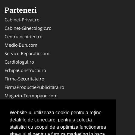
Parteneri
Cabinet-Privat.ro
Cabinet-Ginecologic.ro
CentruInchirieri.ro
Medic-Bun.com
Service-Reparatii.com
Cardiologul.ro
EchipaConstructii.ro
Firma-Securitate.ro
FirmaProductiePublicitara.ro
Magazin-Termopane.com
Birouri-Cadastru.ro
CramaVinuri.ro
Website-ul utilizeaza cookie pentru a reţine
detaliile de conectare, pentru a colecta
FirmaTractariAuto.ro
statistici cu scopul de a optimiza functionarea
InstalatiiSolare.com
site-ului si pentru a furniza marketing in baza