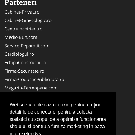
Parteneri
Cabinet-Privat.ro
Cabinet-Ginecologic.ro
CentruInchirieri.ro
Medic-Bun.com
Service-Reparatii.com
Cardiologul.ro
EchipaConstructii.ro
Firma-Securitate.ro
FirmaProductiePublicitara.ro
Magazin-Termopane.com
Birouri-Cadastru.ro
CramaVinuri.ro
Website-ul utilizeaza cookie pentru a reţine
detaliile de conectare, pentru a colecta
FirmaTractariAuto.ro
statistici cu scopul de a optimiza functionarea
InstalatiiSolare.com
site-ului si pentru a furniza marketing in baza
Pescaresc.ro
intereselor dvs.