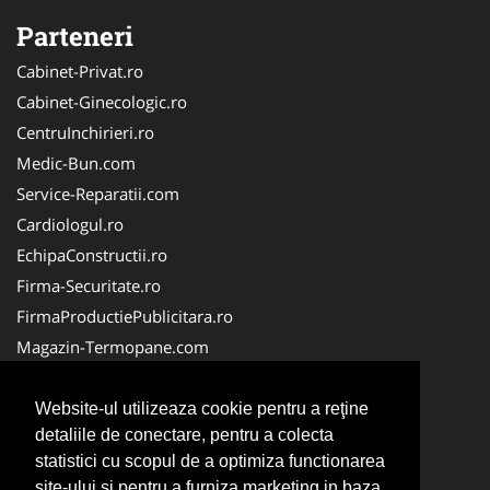
Parteneri
Cabinet-Privat.ro
Cabinet-Ginecologic.ro
CentruInchirieri.ro
Medic-Bun.com
Service-Reparatii.com
Cardiologul.ro
EchipaConstructii.ro
Firma-Securitate.ro
FirmaProductiePublicitara.ro
Magazin-Termopane.com
Birouri-Cadastru.ro
CramaVinuri.ro
Website-ul utilizeaza cookie pentru a reţine
detaliile de conectare, pentru a colecta
FirmaTractariAuto.ro
statistici cu scopul de a optimiza functionarea
InstalatiiSolare.com
site-ului si pentru a furniza marketing in baza