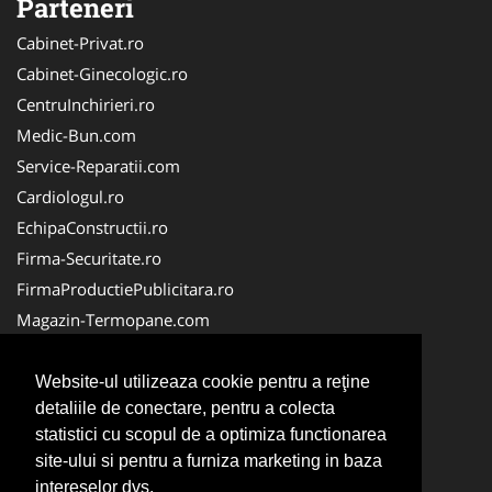
Parteneri
Cabinet-Privat.ro
Cabinet-Ginecologic.ro
CentruInchirieri.ro
Medic-Bun.com
Service-Reparatii.com
Cardiologul.ro
EchipaConstructii.ro
Firma-Securitate.ro
FirmaProductiePublicitara.ro
Magazin-Termopane.com
Birouri-Cadastru.ro
CramaVinuri.ro
Website-ul utilizeaza cookie pentru a reţine
detaliile de conectare, pentru a colecta
FirmaTractariAuto.ro
statistici cu scopul de a optimiza functionarea
InstalatiiSolare.com
site-ului si pentru a furniza marketing in baza
Pescaresc.ro
intereselor dvs.