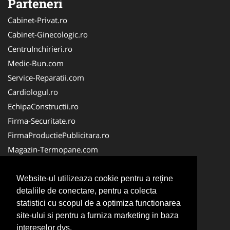
Parteneri
Cabinet-Privat.ro
Cabinet-Ginecologic.ro
CentruInchirieri.ro
Medic-Bun.com
Service-Reparatii.com
Cardiologul.ro
EchipaConstructii.ro
Firma-Securitate.ro
FirmaProductiePublicitara.ro
Magazin-Termopane.com
Birouri-Cadastru.ro
CramaVinuri.ro
Website-ul utilizeaza cookie pentru a reţine
detaliile de conectare, pentru a colecta
FirmaTractariAuto.ro
statistici cu scopul de a optimiza functionarea
InstalatiiSolare.com
site-ului si pentru a furniza marketing in baza
Pescaresc.ro
intereselor dvs.