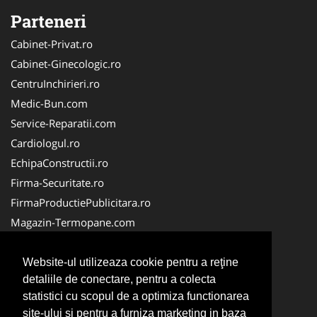
Parteneri
Cabinet-Privat.ro
Cabinet-Ginecologic.ro
CentruInchirieri.ro
Medic-Bun.com
Service-Reparatii.com
Cardiologul.ro
EchipaConstructii.ro
Firma-Securitate.ro
FirmaProductiePublicitara.ro
Magazin-Termopane.com
Birouri-Cadastru.ro
CramaVinuri.ro
Website-ul utilizeaza cookie pentru a reţine
detaliile de conectare, pentru a colecta
FirmaTractariAuto.ro
statistici cu scopul de a optimiza functionarea
InstalatiiSolare.com
site-ului si pentru a furniza marketing in baza