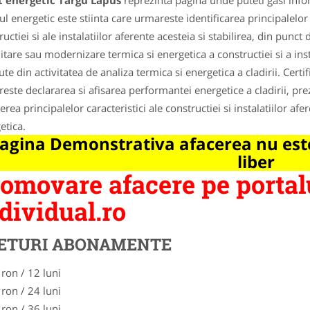
t energetic Targu Lapus
reprezinta pagina unde puteti gasi info
ul energetic este stiinta care urmareste identificarea principalelor 
ructiei si ale instalatiilor aferente acesteia si stabilirea, din punc
litare sau modernizare termica si energetica a constructiei si a inst
ute din activitatea de analiza termica si energetica a cladirii. Certi
este declararea si afisarea performantei energetice a cladirii, prez
erea principalelor caracteristici ale constructiei si instalatiilor af
etica.
agina Demonstrativa afacerea nu este
liber
omovare afacere pe portal
dividual.ro
ETURI ABONAMENTE
 ron / 12 luni
 ron / 24 luni
 ron / 36 luni