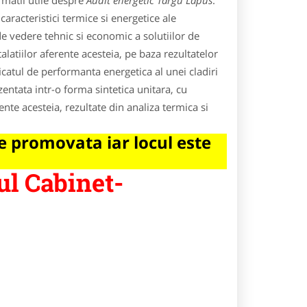
rmatii utile despre
Audit energetic Targu Lapus
.
caracteristici termice si energetice ale
t de vedere tehnic si economic a solutiilor de
alatiilor aferente acesteia, pe baza rezultatelor
ficatul de performanta energetica al unei cladiri
entata intr-o forma sintetica unitara, cu
erente acesteia, rezultate din analiza termica si
 promovata iar locul este
ul Cabinet-