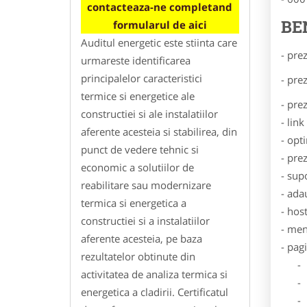
contacteaza-ne completand
BE
formularul de aici
Auditul energetic este stiinta care
- pre
urmareste identificarea
principalelor caracteristici
- pre
termice si energetice ale
- pre
constructiei si ale instalatiilor
- lin
aferente acesteia si stabilirea, din
- opt
punct de vedere tehnic si
- pre
economic a solutiilor de
- sup
reabilitare sau modernizare
- ada
termica si energetica a
- hos
constructiei si a instalatiilor
- men
aferente acesteia, pe baza
- pag
rezultatelor obtinute din
- Dat
activitatea de analiza termica si
- De
energetica a cladirii. Certificatul
- Lo