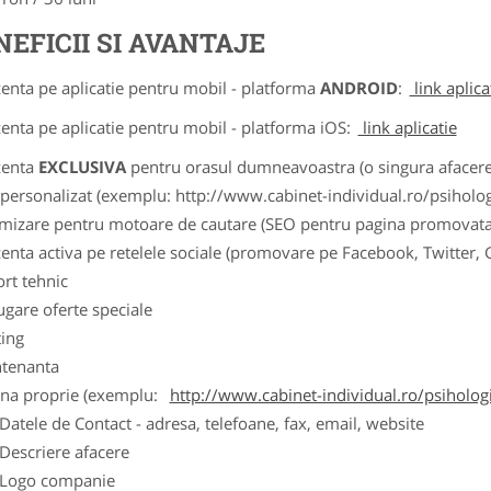
NEFICII SI AVANTAJE
zenta pe aplicatie pentru mobil - platforma
ANDROID
:
link aplica
zenta pe aplicatie pentru mobil - platforma iOS:
link aplicatie
zenta
EXCLUSIVA
pentru orasul dumneavoastra (o singura afacere p
k personalizat (exemplu: http://www.cabinet-individual.ro/psiholo
imizare pentru motoare de cautare (SEO pentru pagina promovata
zenta activa pe retelele sociale (promovare pe Facebook, Twitter,
ort tehnic
ugare oferte speciale
ting
tenanta
ina proprie (exemplu:
http://www.cabinet-individual.ro/psiholo
ele de Contact - adresa, telefoane, fax, email, website
scriere afacere
go companie