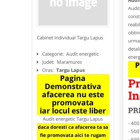
Audi
Audit
const
reabi
obtin
Cabinet Individual Targu Lapus
urmar
detali
Categorie:
Audit energetic
energ
Judet:
Maramures
P
Oras:
Targu Lapus
Pagina
Pr
Demonstrativa
In
afacerea nu este
promovata
iar locul este liber
PR
Audit energetic Targu Lapus
- 400
daca doresti ca afacerea ta sa
- 500
fie promovata aici te rugam
- 600