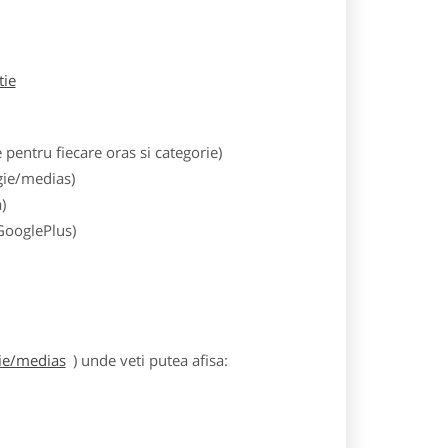
tie
entru fiecare oras si categorie)
gie/medias)
)
 GooglePlus)
gie/medias
) unde veti putea afisa: