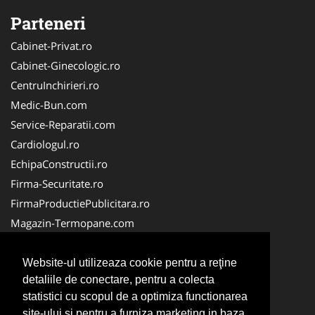
Parteneri
Cabinet-Privat.ro
Cabinet-Ginecologic.ro
CentruInchirieri.ro
Medic-Bun.com
Service-Reparatii.com
Cardiologul.ro
EchipaConstructii.ro
Firma-Securitate.ro
FirmaProductiePublicitara.ro
Magazin-Termopane.com
Birouri-Cadastru.ro
CramaVinuri.ro
Website-ul utilizeaza cookie pentru a reţine
detaliile de conectare, pentru a colecta
FirmaTractariAuto.ro
statistici cu scopul de a optimiza functionarea
InstalatiiSolare.com
site-ului si pentru a furniza marketing in baza