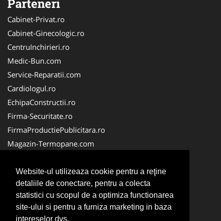
Parteneri
Cabinet-Privat.ro
Cabinet-Ginecologic.ro
CentruInchirieri.ro
Medic-Bun.com
Service-Reparatii.com
Cardiologul.ro
EchipaConstructii.ro
Firma-Securitate.ro
FirmaProductiePublicitara.ro
Magazin-Termopane.com
Birouri-Cadastru.ro
CramaVinuri.ro
Website-ul utilizeaza cookie pentru a reţine
detaliile de conectare, pentru a colecta
FirmaTractariAuto.ro
statistici cu scopul de a optimiza functionarea
InstalatiiSolare.com
site-ului si pentru a furniza marketing in baza
Pescaresc.ro
intereselor dvs.