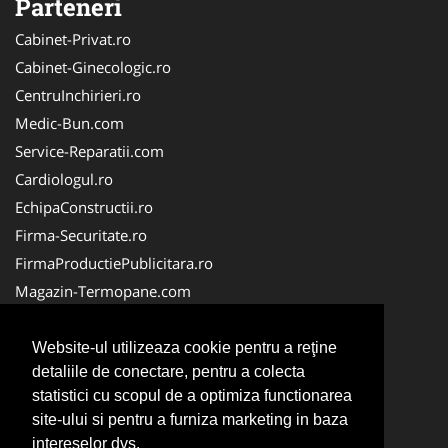
Parteneri
Cabinet-Privat.ro
Cabinet-Ginecologic.ro
CentruInchirieri.ro
Medic-Bun.com
Service-Reparatii.com
Cardiologul.ro
EchipaConstructii.ro
Firma-Securitate.ro
FirmaProductiePublicitara.ro
Magazin-Termopane.com
Birouri-Cadastru.ro
CramaVinuri.ro
Website-ul utilizeaza cookie pentru a reţine
detaliile de conectare, pentru a colecta
FirmaTractariAuto.ro
statistici cu scopul de a optimiza functionarea
InstalatiiSolare.com
site-ului si pentru a furniza marketing in baza
Pescaresc.ro
intereselor dvs.