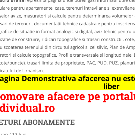
stru Braila
reprezinta pagina unde puteti gasi informatii utile d
ulare pentru apartamente, case, terenuri intravilane si extravilane
selor avize, masuratori si calcule pentru determinarea volumelor
ari de terenuri, documentatii tehnice cadastrale pentru inscrierea
rafice de situatie in format analogic si digital, aviz tehnic pentru
izatie de construire, ridicari topografice si trasari constructii, cot
u scoaterea terenului din circuitul agricol si cel silvic, Plan de A
atori si calcule topografice, Profile transversale si longitudinale, D
cote/puncte), trasari limita de proprietate, PAC, PUD, PUZ, planuri
ficatului de Urbanism.
agina Demonstrativa afacerea nu este
liber
omovare afacere pe portal
dividual.ro
ETURI ABONAMENTE
 ron / 12 luni