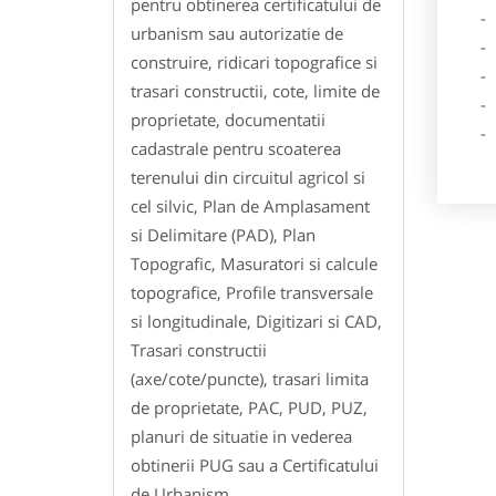
pentru obtinerea certificatului de
- De
urbanism sau autorizatie de
- Lo
construire, ridicari topografice si
- Des
trasari constructii, cote, limite de
- Ga
proprietate, documentatii
- Poz
cadastrale pentru scoaterea
terenului din circuitul agricol si
cel silvic, Plan de Amplasament
si Delimitare (PAD), Plan
Topografic, Masuratori si calcule
topografice, Profile transversale
si longitudinale, Digitizari si CAD,
Trasari constructii
(axe/cote/puncte), trasari limita
de proprietate, PAC, PUD, PUZ,
planuri de situatie in vederea
obtinerii PUG sau a Certificatului
de Urbanism.