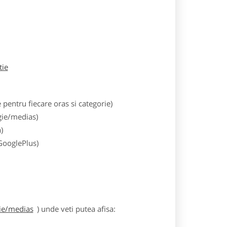
tie
entru fiecare oras si categorie)
gie/medias)
)
 GooglePlus)
gie/medias
) unde veti putea afisa: