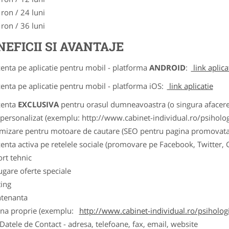
 ron / 24 luni
 ron / 36 luni
NEFICII SI AVANTAJE
zenta pe aplicatie pentru mobil - platforma
ANDROID
:
link aplica
zenta pe aplicatie pentru mobil - platforma iOS:
link aplicatie
zenta
EXCLUSIVA
pentru orasul dumneavoastra (o singura afacere p
k personalizat (exemplu: http://www.cabinet-individual.ro/psiholo
imizare pentru motoare de cautare (SEO pentru pagina promovata
zenta activa pe retelele sociale (promovare pe Facebook, Twitter,
ort tehnic
ugare oferte speciale
ting
tenanta
ina proprie (exemplu:
http://www.cabinet-individual.ro/psiholo
ele de Contact - adresa, telefoane, fax, email, website