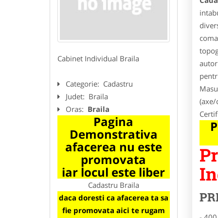
Cada
intab
diver
comas
topog
Cabinet Individual Braila
autor
pentr
Categorie:
Cadastru
Masur
Judet:
Braila
(axe/
Oras:
Braila
Certi
Pagina
P
Demonstrativa
afacerea nu este
Pr
promovata
In
iar locul este liber
Cadastru Braila
PR
daca doresti ca afacerea ta sa
fie promovata aici te rugam
- 400