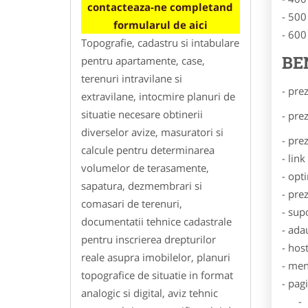
contacteaza-ne completand
- 500
formularul de aici
- 600
Topografie, cadastru si intabulare
BE
pentru apartamente, case,
terenuri intravilane si
- pre
extravilane, intocmire planuri de
situatie necesare obtinerii
- pre
diverselor avize, masuratori si
- pre
calcule pentru determinarea
- lin
volumelor de terasamente,
- opt
sapatura, dezmembrari si
- pre
comasari de terenuri,
- sup
documentatii tehnice cadastrale
- ada
pentru inscrierea drepturilor
- hos
reale asupra imobilelor, planuri
- men
topografice de situatie in format
- pag
analogic si digital, aviz tehnic
- Dat