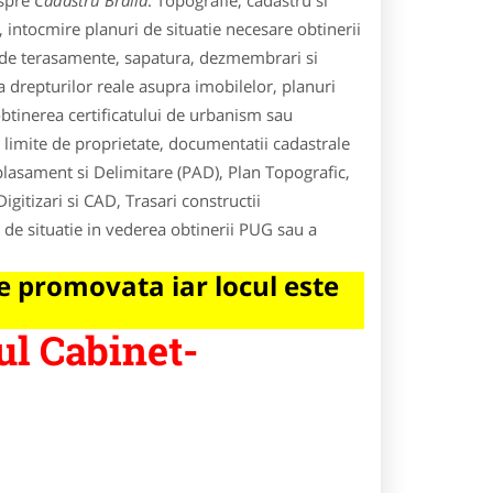
espre
Cadastru Braila
. Topografie, cadastru si
, intocmire planuri de situatie necesare obtinerii
 de terasamente, sapatura, dezmembrari si
 drepturilor reale asupra imobilelor, planuri
 obtinerea certificatului de urbanism sau
e, limite de proprietate, documentatii cadastrale
mplasament si Delimitare (PAD), Plan Topografic,
igitizari si CAD, Trasari constructii
 de situatie in vederea obtinerii PUG sau a
 promovata iar locul este
ul Cabinet-