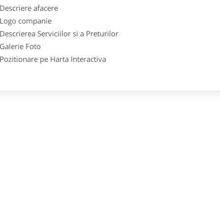
scriere afacere
go companie
crierea Serviciilor si a Preturilor
lerie Foto
itionare pe Harta Interactiva