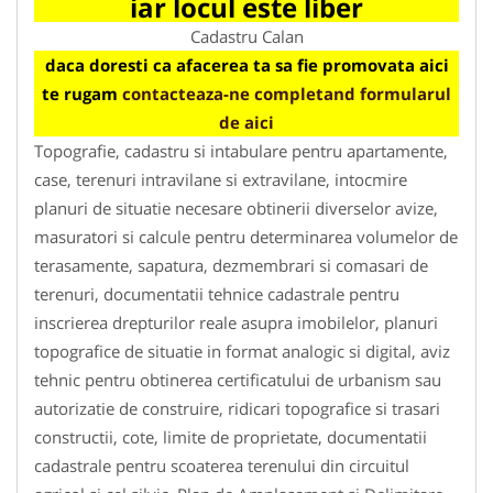
iar locul este liber
Cadastru Calan
daca doresti ca afacerea ta sa fie promovata aici
te rugam
contacteaza-ne completand formularul
de aici
Topografie, cadastru si intabulare pentru apartamente,
case, terenuri intravilane si extravilane, intocmire
planuri de situatie necesare obtinerii diverselor avize,
masuratori si calcule pentru determinarea volumelor de
terasamente, sapatura, dezmembrari si comasari de
terenuri, documentatii tehnice cadastrale pentru
inscrierea drepturilor reale asupra imobilelor, planuri
topografice de situatie in format analogic si digital, aviz
tehnic pentru obtinerea certificatului de urbanism sau
autorizatie de construire, ridicari topografice si trasari
constructii, cote, limite de proprietate, documentatii
cadastrale pentru scoaterea terenului din circuitul