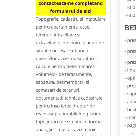
contacteaza-ne completand
- 500
formularul de aici
- 600
Topografie, cadastru si intabulare
BE
pentru apartamente, case,
terenuri intravilane si
- pre
extravilane, intocmire planuri de
situatie necesare obtinerii
- pre
diverselor avize, masuratori si
- pre
calcule pentru determinarea
- lin
volumelor de terasamente,
- opt
sapatura, dezmembrari si
- pre
comasari de terenuri,
- sup
documentatii tehnice cadastrale
- ada
pentru inscrierea drepturilor
- hos
reale asupra imobilelor, planuri
- men
topografice de situatie in format
- pag
analogic si digital, aviz tehnic
- Dat