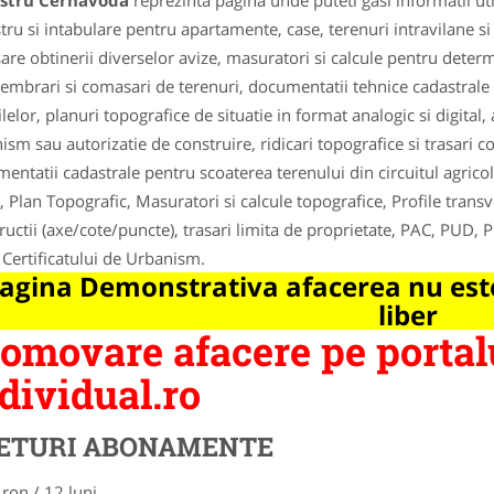
stru Cernavoda
reprezinta pagina unde puteti gasi informatii ut
tru si intabulare pentru apartamente, case, terenuri intravilane si 
are obtinerii diverselor avize, masuratori si calcule pentru dete
mbrari si comasari de terenuri, documentatii tehnice cadastrale p
lelor, planuri topografice de situatie in format analogic si digital,
ism sau autorizatie de construire, ridicari topografice si trasari co
entatii cadastrale pentru scoaterea terenului din circuitul agricol
, Plan Topografic, Masuratori si calcule topografice, Profile transve
ructii (axe/cote/puncte), trasari limita de proprietate, PAC, PUD, 
 Certificatului de Urbanism.
agina Demonstrativa afacerea nu este
liber
omovare afacere pe portal
dividual.ro
ETURI ABONAMENTE
 ron / 12 luni