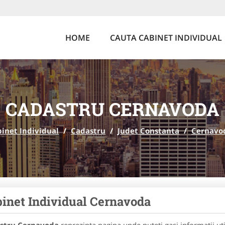
HOME
CAUTA CABINET INDIVIDUAL
CADASTRU CERNAVODA
inet Individual
/
Cadastru
/
Judet Constanta
/
Cernavo
inet Individual Cernavoda