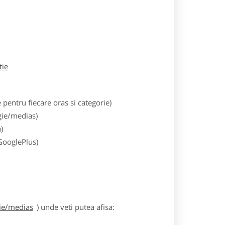
tie
entru fiecare oras si categorie)
gie/medias)
)
 GooglePlus)
gie/medias
) unde veti putea afisa: