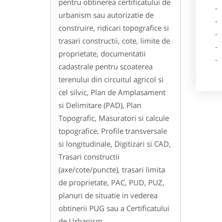
pentru obtinerea certificatului de
- De
urbanism sau autorizatie de
- Lo
construire, ridicari topografice si
- Des
trasari constructii, cote, limite de
- Ga
proprietate, documentatii
- Poz
cadastrale pentru scoaterea
terenului din circuitul agricol si
cel silvic, Plan de Amplasament
si Delimitare (PAD), Plan
Topografic, Masuratori si calcule
topografice, Profile transversale
si longitudinale, Digitizari si CAD,
Trasari constructii
(axe/cote/puncte), trasari limita
de proprietate, PAC, PUD, PUZ,
planuri de situatie in vederea
obtinerii PUG sau a Certificatului
de Urbanism.