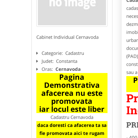
Cada
cadas
neces
dezme
imobi
Cabinet Individual Cernavoda
urban
docum
Categorie:
Cadastru
(PAD)
Judet:
Constanta
const
Oras:
Cernavoda
sau a
Pagina
P
Demonstrativa
afacerea nu este
Pr
promovata
In
iar locul este liber
Cadastru Cernavoda
PR
daca doresti ca afacerea ta sa
fie promovata aici te rugam
- 400