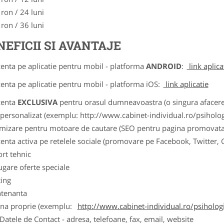
 ron / 24 luni
 ron / 36 luni
NEFICII SI AVANTAJE
zenta pe aplicatie pentru mobil - platforma
ANDROID
:
link aplica
zenta pe aplicatie pentru mobil - platforma iOS:
link aplicatie
zenta
EXCLUSIVA
pentru orasul dumneavoastra (o singura afacere p
k personalizat (exemplu: http://www.cabinet-individual.ro/psiholo
imizare pentru motoare de cautare (SEO pentru pagina promovata
zenta activa pe retelele sociale (promovare pe Facebook, Twitter,
ort tehnic
ugare oferte speciale
ting
tenanta
ina proprie (exemplu:
http://www.cabinet-individual.ro/psiholo
ele de Contact - adresa, telefoane, fax, email, website