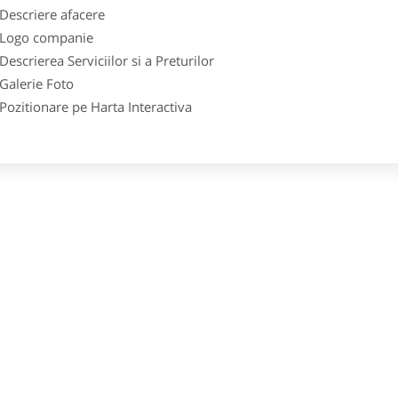
scriere afacere
go companie
crierea Serviciilor si a Preturilor
lerie Foto
itionare pe Harta Interactiva