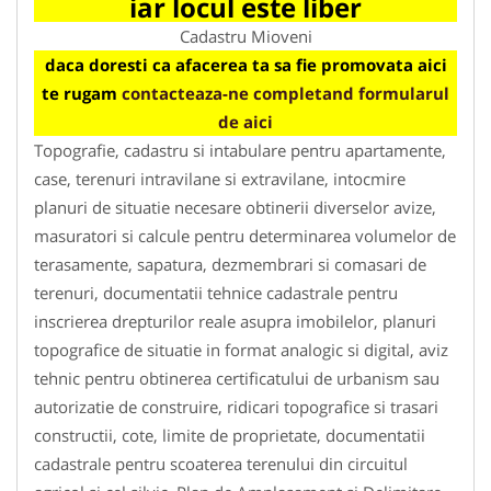
iar locul este liber
Cadastru Mioveni
daca doresti ca afacerea ta sa fie promovata aici
te rugam
contacteaza-ne completand formularul
de aici
Topografie, cadastru si intabulare pentru apartamente,
case, terenuri intravilane si extravilane, intocmire
planuri de situatie necesare obtinerii diverselor avize,
masuratori si calcule pentru determinarea volumelor de
terasamente, sapatura, dezmembrari si comasari de
terenuri, documentatii tehnice cadastrale pentru
inscrierea drepturilor reale asupra imobilelor, planuri
topografice de situatie in format analogic si digital, aviz
tehnic pentru obtinerea certificatului de urbanism sau
autorizatie de construire, ridicari topografice si trasari
constructii, cote, limite de proprietate, documentatii
cadastrale pentru scoaterea terenului din circuitul