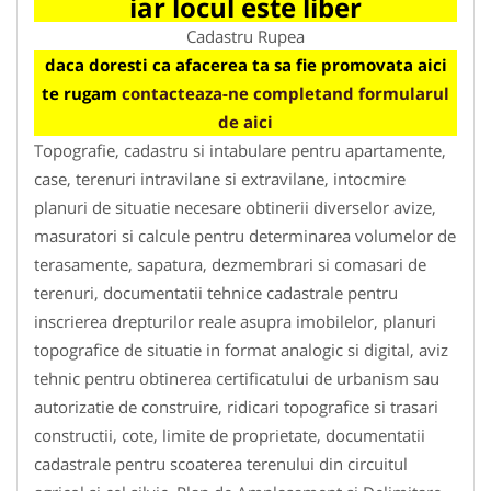
iar locul este liber
Cadastru Rupea
daca doresti ca afacerea ta sa fie promovata aici
te rugam
contacteaza-ne completand formularul
de aici
Topografie, cadastru si intabulare pentru apartamente,
case, terenuri intravilane si extravilane, intocmire
planuri de situatie necesare obtinerii diverselor avize,
masuratori si calcule pentru determinarea volumelor de
terasamente, sapatura, dezmembrari si comasari de
terenuri, documentatii tehnice cadastrale pentru
inscrierea drepturilor reale asupra imobilelor, planuri
topografice de situatie in format analogic si digital, aviz
tehnic pentru obtinerea certificatului de urbanism sau
autorizatie de construire, ridicari topografice si trasari
constructii, cote, limite de proprietate, documentatii
cadastrale pentru scoaterea terenului din circuitul